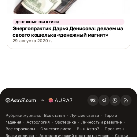
ДЕНЕЖНЫЕ ПРАКТИКИ
Энергопрактик Дарья Денисова: делаем из
своего кошелька «денежный магнит»
29 августа 2020 г.
Рубрики журнала:
Все статьи
Лучшие статьи
Таро и
гадания
Астрология
Эзотерика
Личность и развитие
Все гороскопы
С чистого листа
Вы и Astro7
Прогнозы
Знаки зодиака
Астрологический прогноз на месяц
Статьи