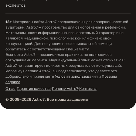
экспертов
18+
Материалы сайта Astro7 предназначены для совершеннолетней
аудитории. Astro7 — пространство для самопознания и рефлексии.
Материалы носят информационно-познавательный характер и не
являются медицинской, психологической или финансовой
консультацией. Для получения профессиональной помощи
обратитесь к соответствующему специалисту.
Эксперты Astro7 — независимые практики, не являющиеся
сотрудниками сервиса. Индивидуальный опыт может отличаться;
Astro7 не гарантирует конкретных результатов от консультаций.
Используя сервис Astro7, вы подтверждаете, что делаете это
добровольно и принимаете
Условия использования
и
Правила
сервиса
.
О нас
·
Гарантия качества
·
Почему Astro7
·
Контакты
© 2009–2026 Astro7. Все права защищены.