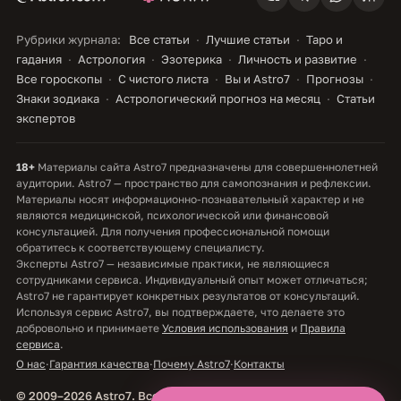
Рубрики журнала:
Все статьи
Лучшие статьи
Таро и
гадания
Астрология
Эзотерика
Личность и развитие
Все гороскопы
С чистого листа
Вы и Astro7
Прогнозы
Знаки зодиака
Астрологический прогноз на месяц
Статьи
экспертов
18+
Материалы сайта Astro7 предназначены для совершеннолетней
аудитории. Astro7 — пространство для самопознания и рефлексии.
Материалы носят информационно-познавательный характер и не
являются медицинской, психологической или финансовой
консультацией. Для получения профессиональной помощи
обратитесь к соответствующему специалисту.
Эксперты Astro7 — независимые практики, не являющиеся
сотрудниками сервиса. Индивидуальный опыт может отличаться;
Astro7 не гарантирует конкретных результатов от консультаций.
Используя сервис Astro7, вы подтверждаете, что делаете это
добровольно и принимаете
Условия использования
и
Правила
сервиса
.
О нас
·
Гарантия качества
·
Почему Astro7
·
Контакты
© 2009–2026 Astro7. Все права защищены.