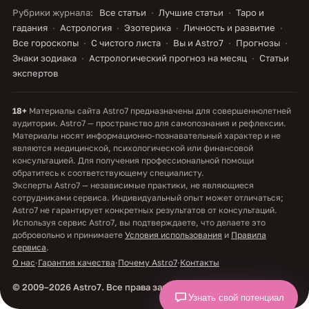
Рубрики журнала:
Все статьи
Лучшие статьи
Таро и
гадания
Астрология
Эзотерика
Личность и развитие
Все гороскопы
С чистого листа
Вы и Astro7
Прогнозы
Знаки зодиака
Астрологический прогноз на месяц
Статьи
экспертов
18+
Материалы сайта Astro7 предназначены для совершеннолетней
аудитории. Astro7 — пространство для самопознания и рефлексии.
Материалы носят информационно-познавательный характер и не
являются медицинской, психологической или финансовой
консультацией. Для получения профессиональной помощи
обратитесь к соответствующему специалисту.
Эксперты Astro7 — независимые практики, не являющиеся
сотрудниками сервиса. Индивидуальный опыт может отличаться;
Astro7 не гарантирует конкретных результатов от консультаций.
Используя сервис Astro7, вы подтверждаете, что делаете это
добровольно и принимаете
Условия использования
и
Правила
сервиса
.
О нас
·
Гарантия качества
·
Почему Astro7
·
Контакты
© 2009–2026 Astro7. Все права защищены.
Узнать свой потенциал