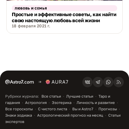
ЛЮБОВЬ И СЕМЬЯ
Простые и эффективные советы, как найти
свою настоящую любовь всей жизни
18 февраля 2021 г.
Рубрики журнала:
Все статьи
Лучшие статьи
Таро и
гадания
Астрология
Эзотерика
Личность и развитие
Все гороскопы
С чистого листа
Вы и Astro7
Прогнозы
Знаки зодиака
Астрологический прогноз на месяц
Статьи
экспертов