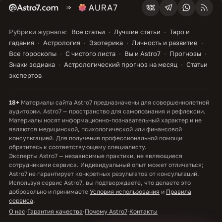
Рубрики журнала:
Все статьи
Лучшие статьи
Таро и
гадания
Астрология
Эзотерика
Личность и развитие
Все гороскопы
С чистого листа
Вы и Astro7
Прогнозы
Знаки зодиака
Астрологический прогноз на месяц
Статьи
экспертов
18+
Материалы сайта Astro7 предназначены для совершеннолетней
аудитории. Astro7 — пространство для самопознания и рефлексии.
Материалы носят информационно-познавательный характер и не
являются медицинской, психологической или финансовой
консультацией. Для получения профессиональной помощи
обратитесь к соответствующему специалисту.
Эксперты Astro7 — независимые практики, не являющиеся
сотрудниками сервиса. Индивидуальный опыт может отличаться;
Astro7 не гарантирует конкретных результатов от консультаций.
Используя сервис Astro7, вы подтверждаете, что делаете это
добровольно и принимаете
Условия использования
и
Правила
сервиса
.
О нас
·
Гарантия качества
·
Почему Astro7
·
Контакты