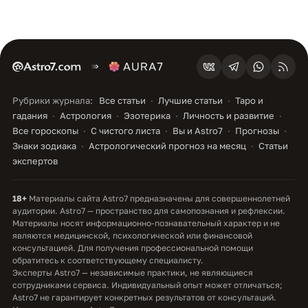
Рубрики журнала:
Все статьи
Лучшие статьи
Таро и
гадания
Астрология
Эзотерика
Личность и развитие
Все гороскопы
С чистого листа
Вы и Astro7
Прогнозы
Знаки зодиака
Астрологический прогноз на месяц
Статьи
экспертов
18+
Материалы сайта Astro7 предназначены для совершеннолетней
аудитории. Astro7 — пространство для самопознания и рефлексии.
Материалы носят информационно-познавательный характер и не
являются медицинской, психологической или финансовой
консультацией. Для получения профессиональной помощи
обратитесь к соответствующему специалисту.
Эксперты Astro7 — независимые практики, не являющиеся
сотрудниками сервиса. Индивидуальный опыт может отличаться;
Astro7 не гарантирует конкретных результатов от консультаций.