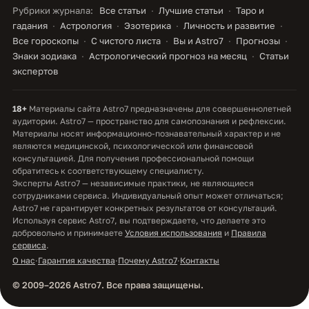
Рубрики журнала:
Все статьи
Лучшие статьи
Таро и
гадания
Астрология
Эзотерика
Личность и развитие
Все гороскопы
С чистого листа
Вы и Astro7
Прогнозы
Знаки зодиака
Астрологический прогноз на месяц
Статьи
экспертов
18+
Материалы сайта Astro7 предназначены для совершеннолетней
аудитории. Astro7 — пространство для самопознания и рефлексии.
Материалы носят информационно-познавательный характер и не
являются медицинской, психологической или финансовой
консультацией. Для получения профессиональной помощи
обратитесь к соответствующему специалисту.
Эксперты Astro7 — независимые практики, не являющиеся
сотрудниками сервиса. Индивидуальный опыт может отличаться;
Astro7 не гарантирует конкретных результатов от консультаций.
Используя сервис Astro7, вы подтверждаете, что делаете это
добровольно и принимаете
Условия использования
и
Правила
сервиса
.
О нас
·
Гарантия качества
·
Почему Astro7
·
Контакты
© 2009–2026 Astro7. Все права защищены.