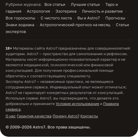
Рубрики журнала:
Все статьи
Лучшие статьи
Таро и
гадания
Астрология
Эзотерика
Личность и развитие
Все гороскопы
С чистого листа
Вы и Astro7
Прогнозы
Знаки зодиака
Астрологический прогноз на месяц
Статьи
экспертов
18+
Материалы сайта Astro7 предназначены для совершеннолетней
аудитории. Astro7 — пространство для самопознания и рефлексии.
Материалы носят информационно-познавательный характер и не
являются медицинской, психологической или финансовой
консультацией. Для получения профессиональной помощи
обратитесь к соответствующему специалисту.
Эксперты Astro7 — независимые практики, не являющиеся
сотрудниками сервиса. Индивидуальный опыт может отличаться;
Astro7 не гарантирует конкретных результатов от консультаций.
Используя сервис Astro7, вы подтверждаете, что делаете это
добровольно и принимаете
Условия использования
и
Правила
сервиса
.
О нас
·
Гарантия качества
·
Почему Astro7
·
Контакты
© 2009–2026 Astro7. Все права защищены.