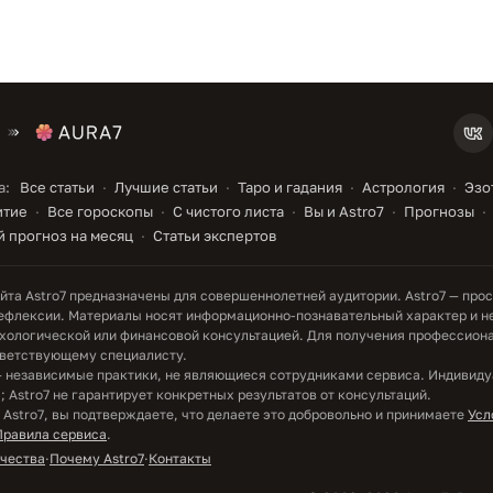
а:
Все статьи
Лучшие статьи
Таро и гадания
Астрология
Эзо
итие
Все гороскопы
С чистого листа
Вы и Astro7
Прогнозы
 прогноз на месяц
Статьи экспертов
та Astro7 предназначены для совершеннолетней аудитории. Astro7 — прос
ефлексии. Материалы носят информационно-познавательный характер и н
хологической или финансовой консультацией. Для получения профессион
тветствующему специалисту.
— независимые практики, не являющиеся сотрудниками сервиса. Индивид
 Astro7 не гарантирует конкретных результатов от консультаций.
 Astro7, вы подтверждаете, что делаете это добровольно и принимаете
Усл
Правила сервиса
.
ачества
·
Почему Astro7
·
Контакты