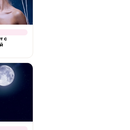
т с
ой