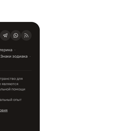
терика
Знаки зодиака
транство для
е являются
альной помощи
уальный опыт
овия