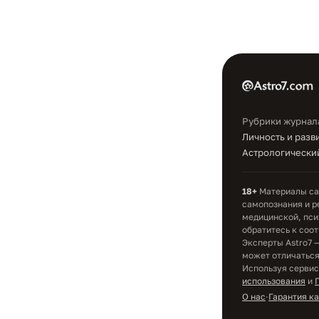
Рубрики журнал
Личность и разв
Астрологический
18+
Материалы сай
самопознания и р
медицинской, пси
обратитесь к соо
Эксперты Astro7 
может отличаться;
Используя сервис
использования
и
О нас
·
Гарантия к