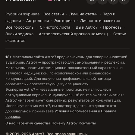
Рубрики журнала:
Все статьи
Лучшие статьи
Таро и
гадания
Астрология
Эзотерика
Личность и развитие
Все гороскопы
С чистого листа
Вы и Astro7
Прогнозы
Знаки зодиака
Астрологический прогноз на месяц
Статьи
экспертов
18+
Материалы сайта Astro7 предназначены для совершеннолетней
аудитории. Astro7 — пространство для самопознания и рефлексии.
Материалы носят информационно-познавательный характер и не
являются медицинской, психологической или финансовой
консультацией. Для получения профессиональной помощи
обратитесь к соответствующему специалисту.
Эксперты Astro7 — независимые практики, не являющиеся
сотрудниками сервиса. Индивидуальный опыт может отличаться;
Astro7 не гарантирует конкретных результатов от консультаций.
Используя сервис Astro7, вы подтверждаете, что делаете это
добровольно и принимаете
Условия использования
и
Правила
сервиса
.
О нас
·
Гарантия качества
·
Почему Astro7
·
Контакты
© 2009–2026 Astro7. Все права защищены.