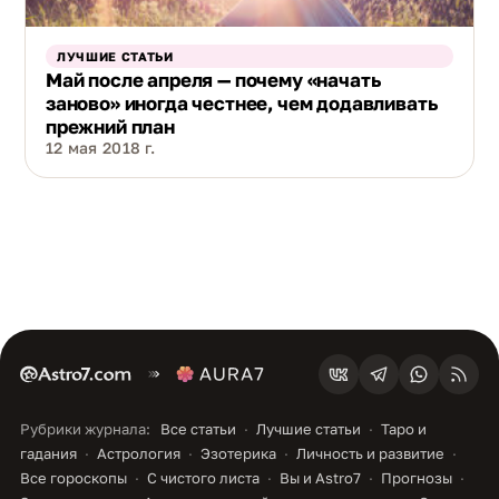
ЛУЧШИЕ СТАТЬИ
Май после апреля — почему «начать
заново» иногда честнее, чем додавливать
прежний план
12 мая 2018 г.
Рубрики журнала:
Все статьи
Лучшие статьи
Таро и
гадания
Астрология
Эзотерика
Личность и развитие
Все гороскопы
С чистого листа
Вы и Astro7
Прогнозы