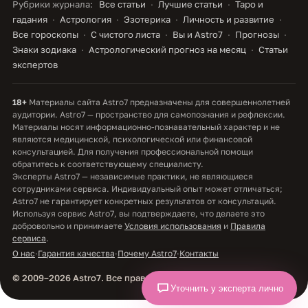
Рубрики журнала:
Все статьи
Лучшие статьи
Таро и
гадания
Астрология
Эзотерика
Личность и развитие
Все гороскопы
С чистого листа
Вы и Astro7
Прогнозы
Знаки зодиака
Астрологический прогноз на месяц
Статьи
экспертов
18+
Материалы сайта Astro7 предназначены для совершеннолетней
аудитории. Astro7 — пространство для самопознания и рефлексии.
Материалы носят информационно-познавательный характер и не
являются медицинской, психологической или финансовой
консультацией. Для получения профессиональной помощи
обратитесь к соответствующему специалисту.
Эксперты Astro7 — независимые практики, не являющиеся
сотрудниками сервиса. Индивидуальный опыт может отличаться;
Astro7 не гарантирует конкретных результатов от консультаций.
Используя сервис Astro7, вы подтверждаете, что делаете это
добровольно и принимаете
Условия использования
и
Правила
сервиса
.
О нас
·
Гарантия качества
·
Почему Astro7
·
Контакты
© 2009–2026 Astro7. Все права защищены.
Уточнить у эксперта лично