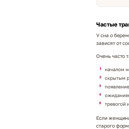
Частые тра
У сна о бере
зависят от с
Очень часто т
началом н
скрытым р
появление
ожидание
тревогой 
Если женщина
старого форм