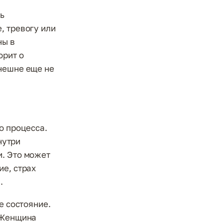
ь
, тревогу или
ны в
орит о
внешне еще не
о процесса.
нутри
и. Это может
ие, страх
.
е состояние.
. Женщина