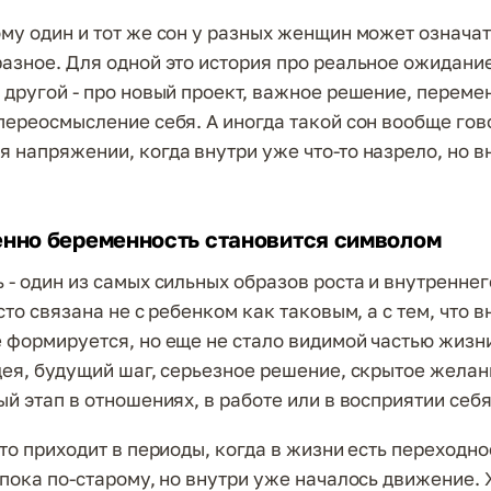
му один и тот же сон у разных женщин может означат
азное. Для одной это история про реальное ожидание
 другой - про новый проект, важное решение, переме
переосмысление себя. А иногда такой сон вообще гов
 напряжении, когда внутри уже что-то назрело, но 
нно беременность становится символом
 - один из самых сильных образов роста и внутреннег
сто связана не с ребенком как таковым, а с тем, что в
 формируется, но еще не стало видимой частью жизн
дея, будущий шаг, серьезное решение, скрытое желан
й этап в отношениях, в работе или в восприятии себя
то приходит в периоды, когда в жизни есть переходно
 пока по-старому, но внутри уже началось движение