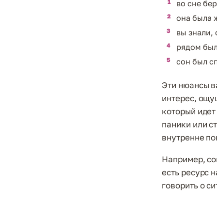
во сне бе
она была 
вы знали, 
рядом был
сон был с
Эти нюансы в
интерес, ощущ
который идет 
паники или ст
внутренне пок
Например, со
есть ресурс 
говорить о с