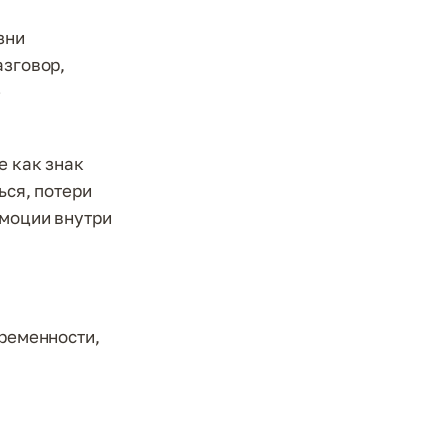
зни
азговор,
е
е как знак
ься, потери
эмоции внутри
еременности,