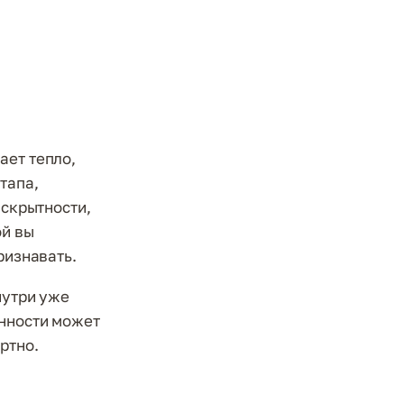
ает тепло,
тапа,
 скрытности,
ой вы
ризнавать.
нутри уже
енности может
ртно.