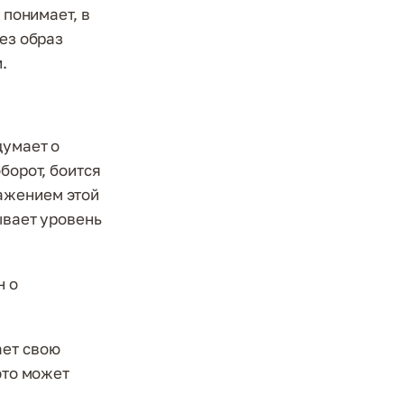
 понимает, в
рез образ
.
думает о
борот, боится
ажением этой
ывает уровень
н о
ает свою
это может