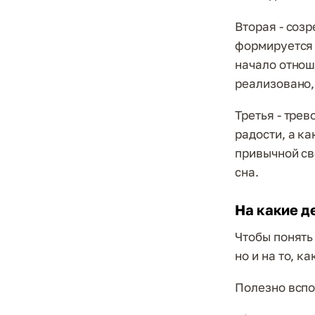
Вторая - созр
формируется 
начало отнош
реализовано,
Третья - тре
радости, а ка
привычной св
сна.
На какие д
Чтобы понять
но и на то, к
Полезно вспо