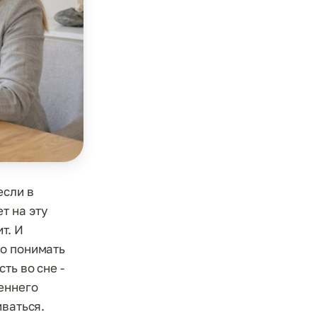
если в
т на эту
т. И
Но понимать
ть во сне -
еннего
иваться.