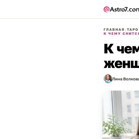
ГЛАВНАЯ
/
ТАРО
К ЧЕМУ СНИТС
К че
жен
Лина Волков