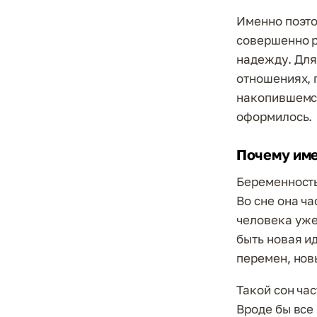
Именно поэто
совершенно р
надежду. Для
отношениях, 
накопившемся
оформилось.
Почему име
Беременность
Во сне она ча
человека уже
быть новая и
перемен, новы
Такой сон час
Вроде бы все