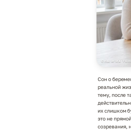
СНЫ И ИХ ТО
Сон о береме
реальной жиз
тему, после т
действительн
их слишком б
это не прямо
созревания, 