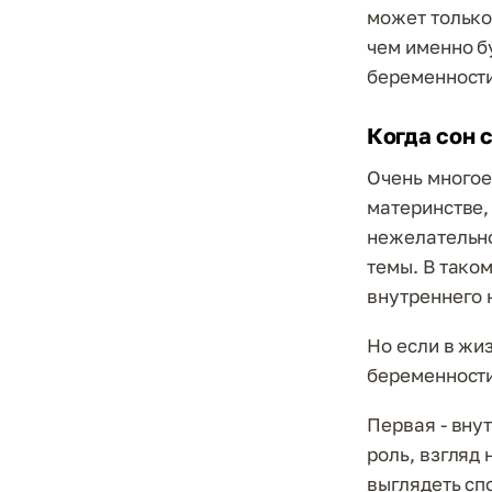
может только 
чем именно б
беременности 
Когда сон 
Очень многое
материнстве, 
нежелательно
темы. В тако
внутреннего 
Но если в жиз
беременности
Первая - вну
роль, взгляд 
выглядеть сп