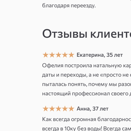
в другой город, далеко от места р
благодаря переезду.
пути встают непреодолимые проб
не получается устроить личную 
Отзывы клиен
условия.
Ещё бывают случаи, когда челове
и даже опасное для его жизни ме
Екатерина, 35 лет
таких случаев.
Офелия построила натальную кар
даты и переходы, а не «просто н
Я помогу вам подобрать благопри
пыталась понять, почему мы разо
переезда, подскажу время, когда
настоящий профессионал своего 
За помощью ко мне обратилась к
Анна, 37 лет
переезд за границу. Для переезд
Как всегда огромная благодарнос
Берлин. Просмотрев карту клиент
всегда в 10ку без воды! Всегда с
эмиграции, что говорит о том, чт