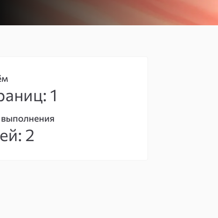
ём
раниц: 1
 выполнения
ей: 2