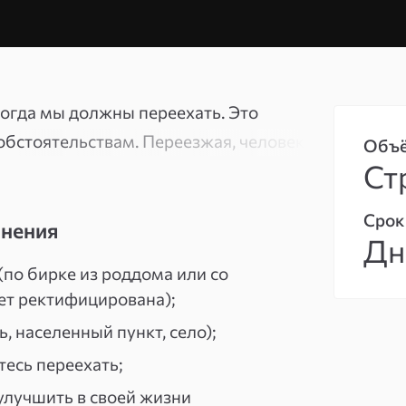
когда мы должны переехать. Это
обстоятельствам. Переезжая, человек
Объ
Ст
а новом месте, и испытывает
Срок
лнения
Дн
незапно меняет свою жизнь
(по бирке из роддома или со
карьера, складывается личная жизнь,
дет ректифицирована);
вом, случается то, чего не было
, населенный пункт, село);
.
тесь переехать;
совсем маленького ребёнка перевозят
 улучшить в своей жизни