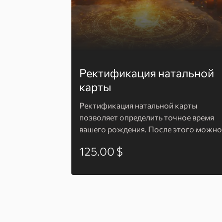
Ректификация натальной
карты
Ректификация натальной карты
позволяет определить точное время
вашего рождения. После этого можно
пользоваться услугами астролога -
125.00 $
информация по вашему вопросу будет
100% грамотной и точной.