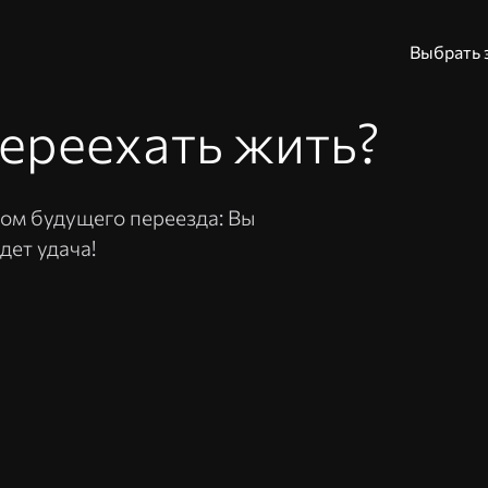
Выбрать 
ереехать жить?
Адрес эл. почты и
том будущего переезда: Вы
Пароль
дет удача!
Вой
Вспомнить пароль