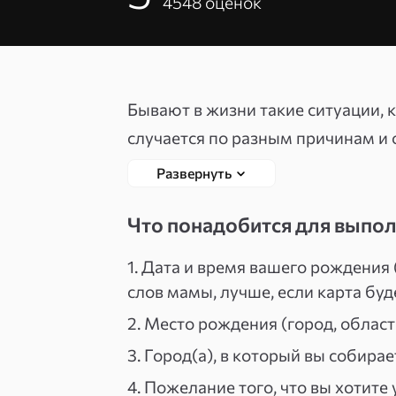
4548
оценок
Бывают в жизни такие ситуации, 
случается по разным причинам и 
не знает, что будет ожидать его н
Развернуть
дискомфорт и волнение.
Что понадобится для выпо
Иногда после переезда человек в
1. Дата и время вашего рождения 
к лучшему: начинает в гору идти 
слов мамы, лучше, если карта бу
приобретается жильё — одним сло
2. Место рождения (город, область
на предыдущем месте жительства
3. Город(а), в который вы собирае
А бывает и наоборот. Например, 
4. Пожелание того, что вы хотите