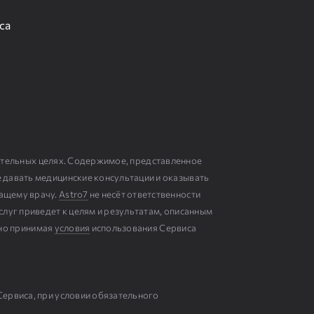
са
ательных целях. Содержимое, представленное
е давать медицинские консультации и оказывать
чащему врачу.
Astro7
не несёт ответственности
слуг приведет к целям и результатам, описанным
ьно принимая
условия
использования Сервиса
Сервиса, при условии обязательного