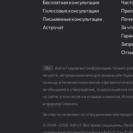
Бесплатная консультация
Част
Голосовые консультации
Прил
Письменные консультации
Поче
Астрочат
За ч
Гаран
Запр
Отз
18+
Astro7 содержит информацию только для
на сайте, не предназначено для замены или по
помощь в лечении психических и физиологическ
за обещания и утверждения, содержащиеся в опи
на сайте, в том числе и в отзывах клиентов. Ис
и
правила
Сервиса.
Эксперты не являются сотрудниками или предст
© 2009⁠—⁠2026 Astro7. Все права защищены. Люб
размещения активной ссылки на Astro7. (см.
Cоб