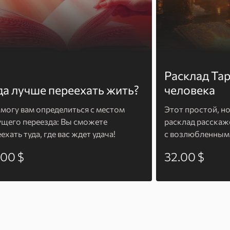
Расклад Та
да лучше переехать жить?
человека
омогу вам определиться с местом
Этот простой, н
ущего переезда: Вы сможете
расклад расскаж
ехать туда, где вас ждет удача!
с возлюбленным
.00 $
32.00 $