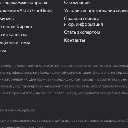
о задаваемые вопросы
О компании
ожение «Astro7-hotline»
Условия использования серви
му мы?
Правила сервиса
и юр. информация
то нас выбирают
Стать экспертом
тия качества
Контакты
ещённые темы
ывы
 совершеннолетних и может использоваться исключительно в развлек
дмены профессиональной медицинской консультации. Эксперты не вправ
их заболеваний. Для получения медицинской помощи, обратитесь к ле
сании услуг экспертов и не может гарантировать, что использование у
пользуя Сервис Astro7, вы соглашаетесь с тем, что делаете это добровол
авителями Сервиса.
ое использование материалов сайта допускается только с разрешения 
людение авторских прав
).