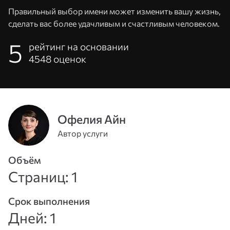
Правильный выбор имени может изменить вашу жизнь,
сделать вас более удачливым и счастливым человеком.
5
рейтинг на основании
4548
оценок
Офелия Айн
Автор услуги
Адрес
эл. почты
Объём
или
Страниц: 1
Пароль
телефон
Срок выполнения
Войти
Дней: 1