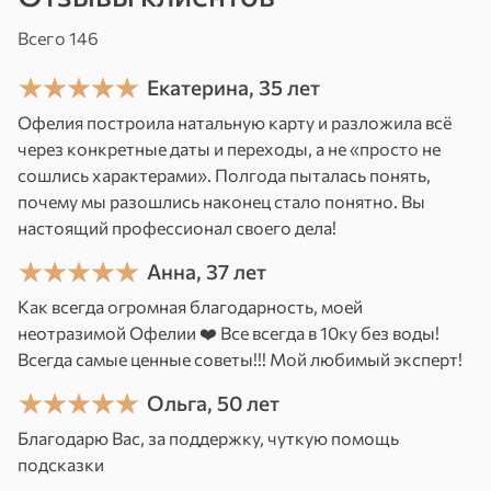
с именем, и это несет позитивное влияние
на жизнь, позволяя достигать успеха
Всего 146
и следовать своему жизненному
Екатерина, 35 лет
предназначению. А у других ситуация
Офелия построила натальную карту и разложила всё
складывается прямо противоположная.
через конкретные даты и переходы, а не «просто не
Отсюда — различного рода препятствия
сошлись характерами». Полгода пыталась понять,
и трудности на пути к успеху. А бывают
почему мы разошлись наконец стало понятно. Вы
ситуации, когда человек с детства не любит
настоящий профессионал своего дела!
свое имя, и это мешает ему в жизни, начиная
Анна, 37 лет
от дразнилок в школе, которые влияют на его
Как всегда огромная благодарность, моей
самооценку в будущем, и заканчивая тем, что
неотразимой Офелии ❤️ Все всегда в 10ку без воды!
человек просто некомфортно чувствует себя
Всегда самые ценные советы!!! Мой любимый эксперт!
со своим именем.
Ольга, 50 лет
Мало кто задумывается о том, что можно
Благодарю Вас, за поддержку, чуткую помощь
взять и поменять свое имя на то, о котором
подсказки
вы мечтали, пойти в загс и поменять его. И это