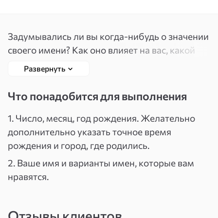
Вспомнить
Зарегистрироваться
пароль
Задумывались ли вы когда-нибудь о значении
своего имени? Как оно влияет на вас, какой
высший смысл несет в вашу судьбу?
Развернуть
Замечали ли, что у людей с одинаковыми
именами бывают схожие характеры
Что понадобится для выполнения
и привычки? Дело в том, что имя оказывает
огромное влияние на нашу жизнь. Ведь все
1. Число, месяц, год рождения. Желательно
знают поговорку — как вы яхту назовете, так
дополнительно указать точное время
она и поплывет!
рождения и город, где родились.
2. Ваше имя и варианты имен, которые вам
Но никто не задумывается о том, как
нравятся.
сочетается его имя с датой рождения.
По счастливому совпадению, у некоторых
людей дата рождения гармонично сочетается
Отзывы клиентов