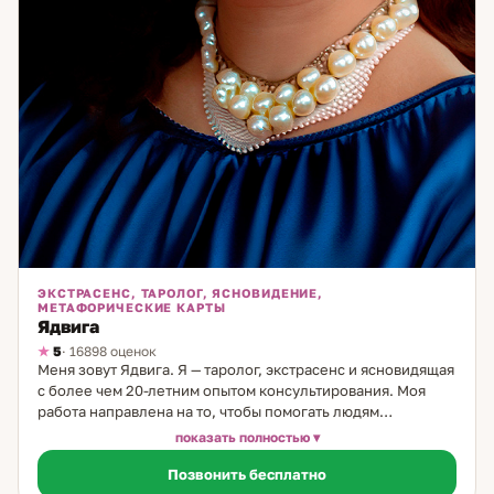
ЭКСТРАСЕНС, ТАРОЛОГ, ЯСНОВИДЕНИЕ,
МЕТАФОРИЧЕСКИЕ КАРТЫ
Ядвига
5
· 16898 оценок
Меня зовут Ядвига. Я — таролог, экстрасенс и ясновидящая
с более чем 20-летним опытом консультирования. Моя
работа направлена на то, чтобы помогать людям
разобраться в сложных жизненных ситуациях, особенно
показать полностью
тех, что касаются личных отношений и выбора пути. В
Позвонить бесплатно
своей практике я использую классические карты Таро,