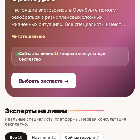
Настоящие экстрасенсы в Оренбурге помогут
разобраться в разноплановых сложных
жизненных ситуациях. Все специалисты имеют
колоссальный опыт работы – эти талантливые
Читать дальше
люди помогли многим женщинам и мужчинам.
Самые сильные экстрасенсы в Оренбурге
работают у нас и всегда готовы оказать
Сейчас на линии
12
· первая консультация
бесплатно
консультативную помощь! Прием экстрасенса в
Оренбурге осуществляется наиболее удобным
способом – Вам не придется никуда ехать,
Выбрать эксперта →
специалист тотчас поможет Вам посредством
индивидуальной онлайн консультации либо при
личном телефонном общении. Не оставляйте свои
проблемы нерешенными – доверьте это опытным
Эксперты на линии
и сильным экстрасенсам!
Реальные специалисты платформы. Первая консультация
бесплатно.
Все
19
На линии
12
Сейчас говорят
7