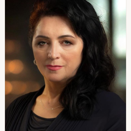
помогаю понять, кто из близких реально поддерживает, а
кто — неосознанно тормозит. Могу считать влияние
конкретного человека на вашу ситуацию. Это часто
оказывается ключом к тому, что давно не складывается.
Чаще всего приходят с отношениями — понять чувства
партнёра, разобраться в семейной ситуации, найти путь к
встрече с нужным человеком. Работаю внимательно, без
торопливости. Если нужна точная картина — приходите.