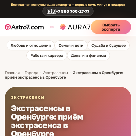
Бесплатная консультация эксперта — первые семь минут в подарок
🇷🇺
+7 800 700-27-77
Выбрать
эксперта
Любовь и отношения
Семья и дети
Судьба и будущее
Работа и карьера
Деньги и финансы
Главная
·
Города
·
Экстрасенсы
·
Экстрасенсы в Оренбурге:
приём экстрасенса в Оренбурге
ЭКСТРАСЕНСЫ
Экстрасенсы в
Оренбурге: приём
экстрасенса в
Оренбурге