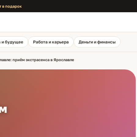
т в подарок
 и будущее
Работа и карьера
Деньги и финансы
лавле: приём экстрасенса в Ярославле
ём