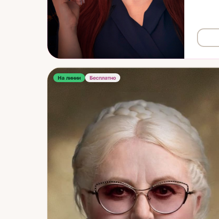
практи
происх
того, 
карьер
фактор
Если в
сделат
На линии
Бесплатно