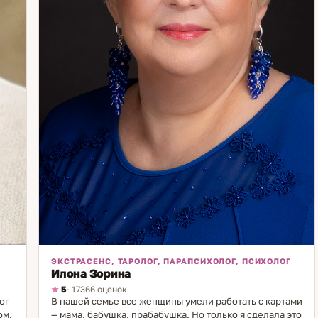
ЭКСТРАСЕНС, ТАРОЛОГ, ПАРАПСИХОЛОГ, ПСИХОЛОГ
Илона Зорина
5
· 17366 оценок
ог
В нашей семье все женщины умели работать с картами
ом.
— мама, бабушка, прабабушка. Но только я сделала это