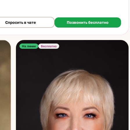
к. На консультации разбираем ситуацию конкретно: что
одит, какие шаги реально приведут к результату, где источник
что мешает. Работаю с отношениями и семейными конфликтами, с
ой и финансами, с предназначением и влиянием внешних
Спросить в чате
Позвонить бесплатно
ов. Перемены пугают — но именно в этот момент важна ясность.
ы стоите перед шагом, который откладываете — я помогу его
ь.
На линии
Бесплатно