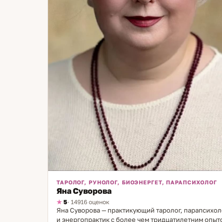
ТАРОЛОГ, РУНОЛОГ, БИОЭНЕРГЕТ, ПАРАПСИХОЛОГ
Яна Суворова
5
· 14916 оценок
Яна Суворова — практикующий таролог, парапсихол
и энергопрактик с более чем тридцатилетним опыт