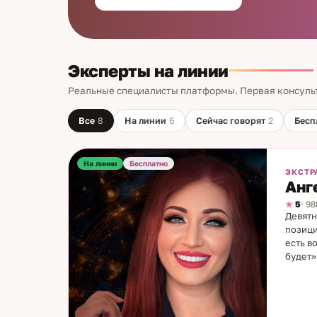
Эксперты на линии
Реальные специалисты платформы. Первая консуль
Все
8
На линии
6
Сейчас говорят
2
Бесп
На линии
Бесплатно
ЭКСТР
Анг
5
· 9
Девятн
позици
есть в
будет»
профес
лагеря
Таро, 
Постоя