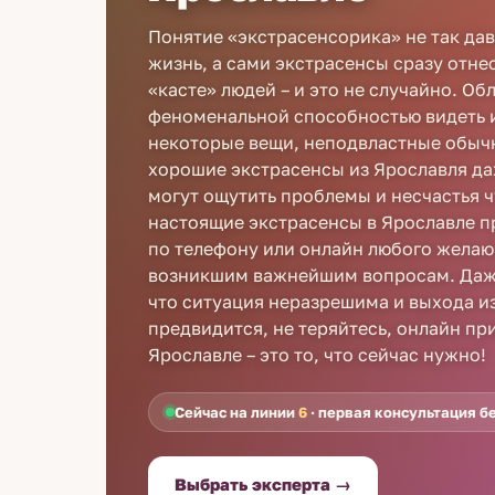
Понятие «экстрасенсорика» не так да
жизнь, а сами экстрасенсы сразу отне
«касте» людей – и это не случайно. О
феноменальной способностью видеть и
некоторые вещи, неподвластные обыч
хорошие экстрасенсы из Ярославля да
могут ощутить проблемы и несчастья ч
настоящие экстрасенсы в Ярославле 
по телефону или онлайн любого желаю
возникшим важнейшим вопросам. Даже
что ситуация неразрешима и выхода из
предвидится, не теряйтесь, онлайн пр
Ярославле – это то, что сейчас нужно!
Сейчас на линии
6
· первая консультация б
Выбрать эксперта →