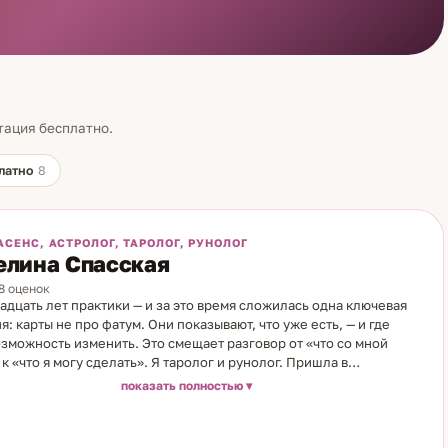
тация бесплатно.
латно
8
АСЕНС, АСТРОЛОГ, ТАРОЛОГ, РУНОЛОГ
елина Спасская
88 оценок
адцать лет практики — и за это время сложилась одна ключевая
я: карты не про фатум. Они показывают, что уже есть, — и где
озможность изменить. Это смещает разговор от «что со мной
 к «что я могу сделать». Я таролог и рунолог. Пришла в
сию через случайную находку — книгу в библиотеке летнего
показать полностью
 с запиской внутри: «Это не просто так». За 19 лет освоила карты
руны, астрологию, нумерологию и работу с личным состоянием.
нно учусь — и верю, что практик, который не развивается, не