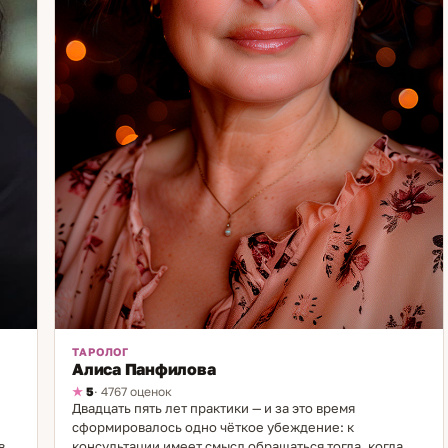
дро
ь
я
ей
ТАРОЛОГ
Алиса Панфилова
5
· 4767 оценок
Двадцать пять лет практики — и за это время
сформировалось одно чёткое убеждение: к
воя
консультации имеет смысл обращаться тогда, когда