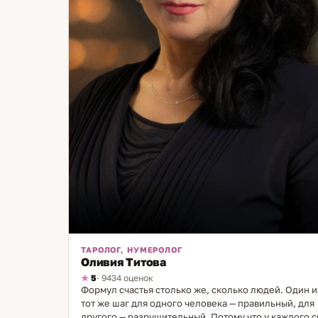
мира. Это наполняет её энергией, которую она ще
передаёт своим клиентам. Если вы ищете
профессионала, способного точно определить сут
проблемы и направить вас к решению, консультаци
Яны Суворовой станет надёжным шагом к внутренн
гармонии и жизненной ясности.
ТАРОЛОГ, НУМЕРОЛОГ
Оливия Титова
5
· 9434 оценок
Формул счастья столько же, сколько людей. Один и
тот же шаг для одного человека — правильный, для
другого — разрушительный. Потому что у каждого с