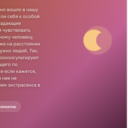
вно вошло в нашу
сли себя к особой
бладающие
 чувствовать
ному человеку,
же на расстоянии
ужих людей. Так,
проконсультируют
щего по
 если кажется,
 нее не
ием экстрасенса в
есплатно