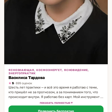
ЯСНОЗНАЮЩАЯ, КОСМОЭНЕРГЕТ, ЯСНОВИДЕНИЕ,
ЭНЕРГОПРАКТИК
Василиса Тардова
5
· 699 оценок
Шесть лет практики — и всё это время я работаю с теми,
кто пришёл не за прогнозом, а за пониманием того, что
происходит внутри. Я работаю без карт. Мой инструмент —
интуитивное считывание состояния: человека, его
показать полностью
ситуации, пространства вокруг него. Это прямое
Позвонить бесплатно
взаимодействие, без посредников. Позволяет увидеть то,