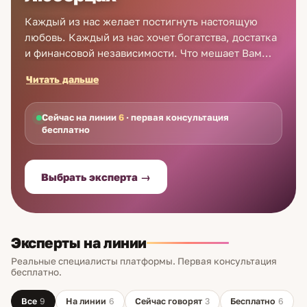
Каждый из нас желает постигнуть настоящую
любовь. Каждый из нас хочет богатства, достатка
и финансовой независимости. Что мешает Вам
добиться всего этого? Позвоните и закажите
Читать дальше
гадание на картах Таро в Люберцах сейчас, и мы
предоставим Вам первую консультацию
бесплатно! Один телефонный звонок способен
Сейчас на линии
6
· первая консультация
бесплатно
изменить всю Вашу жизнь. Гадание на картах Таро
в Люберцах поможет Вам быстро и эффективно
добиться намеченных целей и узнать всё о
Выбрать эксперта →
ближайшем будущем. Звоните сейчас - лучшие
специалисты Astro7 уже на линии!
Эксперты на линии
Реальные специалисты платформы. Первая консультация
бесплатно.
Все
9
На линии
6
Сейчас говорят
3
Бесплатно
6