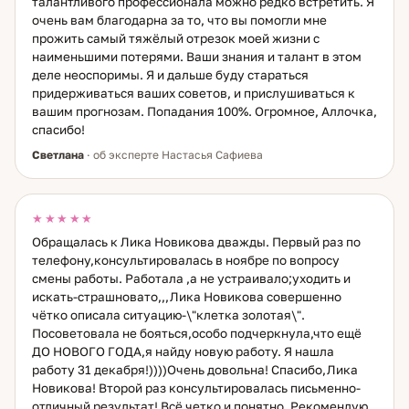
талантливого профессионала можно редко встретить. Я
очень вам благодарна за то, что вы помогли мне
прожить самый тяжёлый отрезок моей жизни с
наименьшими потерями. Ваши знания и талант в этом
деле неоспоримы. Я и дальше буду стараться
придерживаться ваших советов, и прислушиваться к
вашим прогнозам. Попадания 100%. Огромное, Аллочка,
спасибо!
Светлана
· об эксперте Настасья Сафиева
★★★★★
Обращалась к Лика Новикова дважды. Первый раз по
телефону,консультировалась в ноябре по вопросу
смены работы. Работала ,а не устраивало;уходить и
искать-страшновато,,,Лика Новикова совершенно
чётко описала ситуацию-\"клетка золотая\".
Посоветовала не бояться,особо подчеркнула,что ещё
ДО НОВОГО ГОДА,я найду новую работу. Я нашла
работу 31 декабря!))))Очень довольна! Спасибо,Лика
Новикова! Второй раз консультировалась письменно-
отличный результат! Всё четко и понятно. Рекомендую