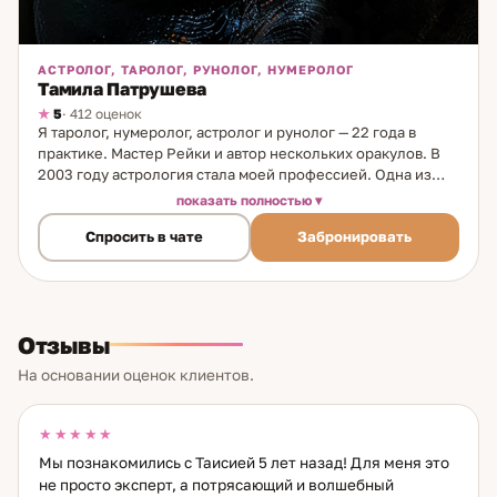
АСТРОЛОГ, ТАРОЛОГ, РУНОЛОГ, НУМЕРОЛОГ
Тамила Патрушева
5
· 412 оценок
Я таролог, нумеролог, астролог и рунолог — 22 года в
практике. Мастер Рейки и автор нескольких оракулов. В
2003 году астрология стала моей профессией. Одна из
моих ключевых специализаций — именология. Я
показать полностью
расшифровываю «гороскоп имени»: через имя человека
Спросить в чате
Забронировать
читается характер, жизненные приоритеты,
предназначение, карьерные возможности и типичные
сценарии в отношениях. Это работает — и это удивляет
даже тех, кто приходил со скептицизмом. Отдельный
запрос — подбор названий для бизнеса: имя компании
Отзывы
должно работать на успех, а не создавать сопротивление.
Для анализа текущих ситуаций использую Таро и оракулы:
На основании оценок клиентов.
что происходит прямо сейчас, какие скрытые тенденции,
каковы намерения людей. Это быстро, точно и конкретно.
Авторская техника «Зелёная матрица жизни» —
★★★★★
сканирование паттернов: выявление и смягчение
Мы познакомились с Таисией 5 лет назад! Для меня это
глубинных поведенческих блоков. Это то, что тянет назад,
не просто эксперт, а потрясающий и волшебный
повторяется из ситуации в ситуацию и не поддаётся