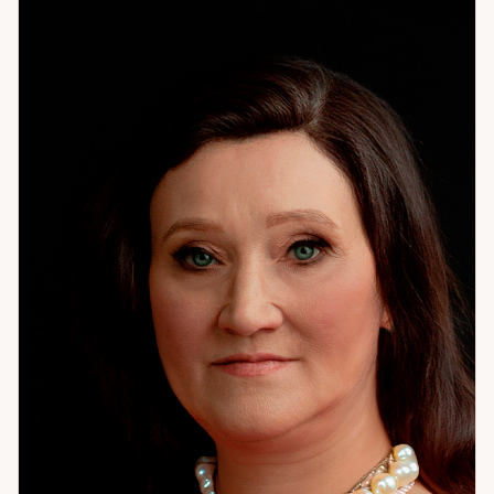
вопросами об отношениях, о работе и деньгах, о себе —
когда что-то не сходится и непонятно почему. Иногда
один разговор переворачивает понимание
собственных решений на годы. Счастье — это когда
живёшь в согласии с собой. Не с ожиданиями других,
не с тем, «как правильно» — а с тем, кто вы есть.
Помогаю это найти. Если хотите понять себя точнее —
приходите. Начнём с цифр.