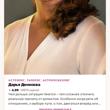
АСТРОЛОГ, ТАРОЛОГ, АСТРОПСИХОЛОГ
Дарья Денисова
4,99
· 19879 оценок
Чем дольше ситуация тянется — тем сложнее отличить
реальную причину от домыслов. Особенно когда речь об
отношениях, о выборе пути, о том, двигаться вперёд или
ждать. Именно в такие моменты важно иметь ясную
показать полностью