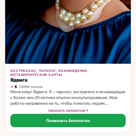
ЭКСТРАСЕНС, ТАРОЛОГ, ЯСНОВИДЕНИЕ,
МЕТАФОРИЧЕСКИЕ КАРТЫ
Ядвига
5
· 16896 оценок
Меня зовут Ядвига. Я — таролог, экстрасенс и ясновидящая
с более чем 20-летним опытом консультирования. Моя
работа направлена на то, чтобы помогать людям
разобраться в сложных жизненных ситуациях, особенно
показать полностью
тех, что касаются личных отношений и выбора пути. В
Позвонить бесплатно
своей практике я использую классические карты Таро,
Ленорман и руны. Эти древние системы позволяют
глубоко увидеть причины происходящего, понять