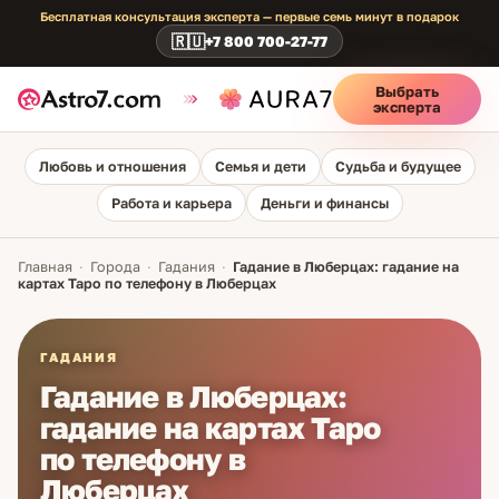
Бесплатная консультация эксперта — первые семь минут в подарок
🇷🇺
+7 800 700-27-77
Выбрать
эксперта
Любовь и отношения
Семья и дети
Судьба и будущее
Работа и карьера
Деньги и финансы
Главная
·
Города
·
Гадания
·
Гадание в Люберцах: гадание на
картах Таро по телефону в Люберцах
ГАДАНИЯ
Гадание в Люберцах:
гадание на картах Таро
по телефону в
Люберцах