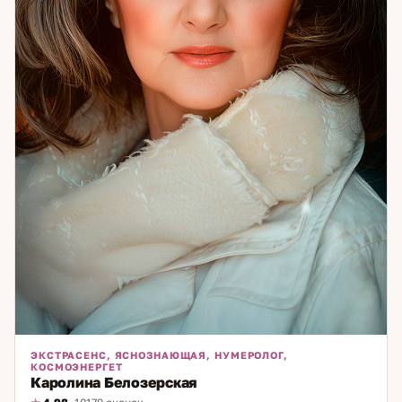
мы ещё не добирались до настоящей причины. Давайте
доберёмся.
ЭКСТРАСЕНС, ЯСНОЗНАЮЩАЯ, НУМЕРОЛОГ,
КОСМОЭНЕРГЕТ
Каролина Белозерская