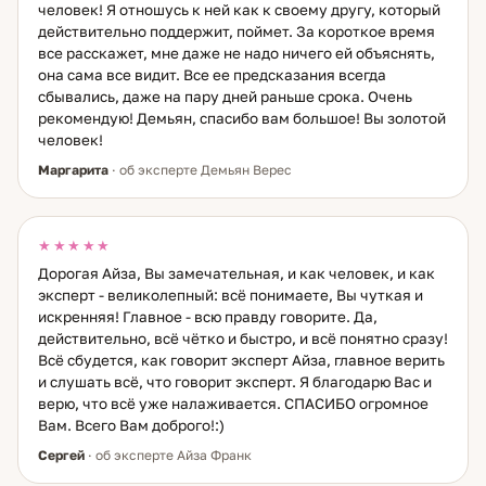
человек! Я отношусь к ней как к своему другу, который
обычной работе над собой. Работаю с широким кругом
действительно поддержит, поймет. За короткое время
тем: судьба и предназначение, карьера и финансы,
все расскажет, мне даже не надо ничего ей объяснять,
отношения, бизнес. 50 лет в эзотерике — от первого
она сама все видит. Все ее предсказания всегда
интереса подростка до Мастера. Я видела многое. Это
даёт глубину, которую не заменит никакой курс.
сбывались, даже на пару дней раньше срока. Очень
рекомендую! Демьян, спасибо вам большое! Вы золотой
человек!
Маргарита
· об эксперте Демьян Верес
★★★★★
Дорогая Айза, Вы замечательная, и как человек, и как
эксперт - великолепный: всё понимаете, Вы чуткая и
искренняя! Главное - всю правду говорите. Да,
действительно, всё чётко и быстро, и всё понятно сразу!
Всё сбудется, как говорит эксперт Айза, главное верить
и слушать всё, что говорит эксперт. Я благодарю Вас и
верю, что всё уже налаживается. СПАСИБО огромное
Вам. Всего Вам доброго!:)
Сергей
· об эксперте Айза Франк