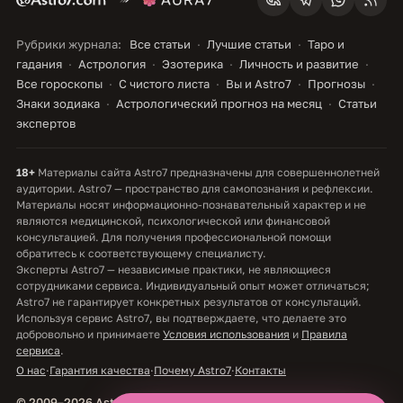
Рубрики журнала:
Все статьи
Лучшие статьи
Таро и
гадания
Астрология
Эзотерика
Личность и развитие
Все гороскопы
С чистого листа
Вы и Astro7
Прогнозы
Знаки зодиака
Астрологический прогноз на месяц
Статьи
экспертов
18+
Материалы сайта Astro7 предназначены для совершеннолетней
аудитории. Astro7 — пространство для самопознания и рефлексии.
Материалы носят информационно-познавательный характер и не
являются медицинской, психологической или финансовой
консультацией. Для получения профессиональной помощи
обратитесь к соответствующему специалисту.
Эксперты Astro7 — независимые практики, не являющиеся
сотрудниками сервиса. Индивидуальный опыт может отличаться;
Astro7 не гарантирует конкретных результатов от консультаций.
Используя сервис Astro7, вы подтверждаете, что делаете это
добровольно и принимаете
Условия использования
и
Правила
сервиса
.
О нас
·
Гарантия качества
·
Почему Astro7
·
Контакты
© 2009–2026 Astro7. Все права защищены.