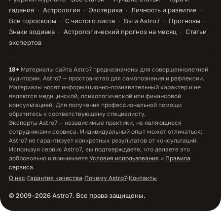
гадания
Астрология
Эзотерика
Личность и развитие
Все гороскопы
С чистого листа
Вы и Astro7
Прогнозы
Знаки зодиака
Астрологический прогноз на месяц
Статьи
экспертов
18+
Материалы сайта Astro7 предназначены для совершеннолетней
аудитории. Astro7 — пространство для самопознания и рефлексии.
Материалы носят информационно-познавательный характер и не
являются медицинской, психологической или финансовой
консультацией. Для получения профессиональной помощи
обратитесь к соответствующему специалисту.
Эксперты Astro7 — независимые практики, не являющиеся
сотрудниками сервиса. Индивидуальный опыт может отличаться;
Astro7 не гарантирует конкретных результатов от консультаций.
Используя сервис Astro7, вы подтверждаете, что делаете это
добровольно и принимаете
Условия использования
и
Правила
сервиса
.
О нас
·
Гарантия качества
·
Почему Astro7
·
Контакты
© 2009–2026 Astro7. Все права защищены.