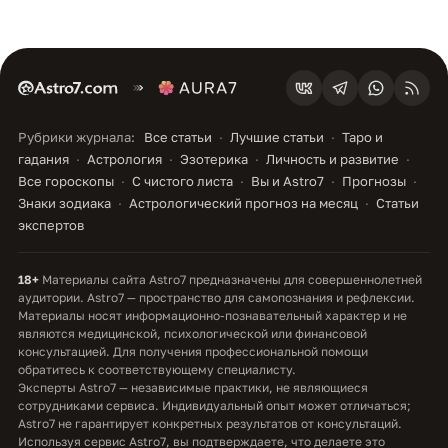
Рубрики журнала:
Все статьи
Лучшие статьи
Таро и
гадания
Астрология
Эзотерика
Личность и развитие
Все гороскопы
С чистого листа
Вы и Astro7
Прогнозы
Знаки зодиака
Астрологический прогноз на месяц
Статьи
экспертов
18+
Материалы сайта Astro7 предназначены для совершеннолетней
аудитории. Astro7 — пространство для самопознания и рефлексии.
Материалы носят информационно-познавательный характер и не
являются медицинской, психологической или финансовой
консультацией. Для получения профессиональной помощи
обратитесь к соответствующему специалисту.
Эксперты Astro7 — независимые практики, не являющиеся
сотрудниками сервиса. Индивидуальный опыт может отличаться;
Astro7 не гарантирует конкретных результатов от консультаций.
Используя сервис Astro7, вы подтверждаете, что делаете это