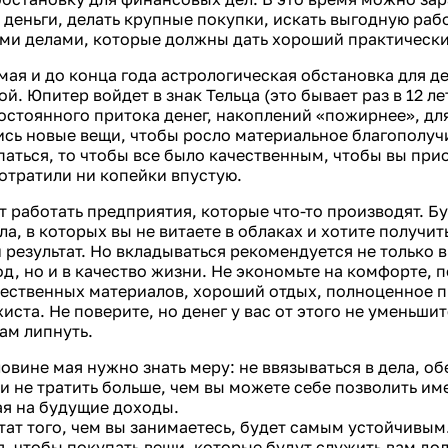
 деньги, делать крупные покупки, искать выгодную рабо
еми делами, которые должны дать хороший практический
мая и до конца года астрологическая обстановка для де
й. Юпитер войдет в знак Тельца (это бывает раз в 12 ле
остоянного притока денег, накоплений «пожирнее», для
ись новые вещи, чтобы росло материальное благополучи
паться, то чтобы все было качественным, чтобы вы при
отратили ни копейки впустую.
 работать предприятия, которые что-то производят. Б
ла, в которых вы не витаете в облаках и хотите получит
результат. Но вкладываться рекомендуется не только в 
д, но и в качество жизни. Не экономьте на комфорте, п
чественных материалов, хороший отдых, полноценное п
иста. Не поверите, но денег у вас от этого не уменьшит
вам липнуть.
овине мая нужно знать меру: не ввязываться в дела, 
и не тратить больше, чем вы можете себе позволить им
ая на будущие доходы.
тат того, чем вы занимаетесь, будет самым устойчивым
, чтобы покупать вещи, которые будут служить вам дол