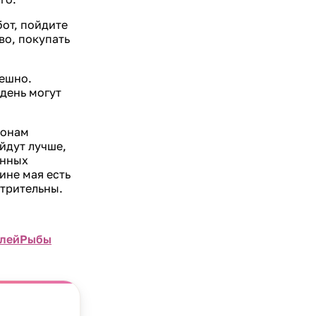
бот, пойдите
во, покупать
пешно.
 день могут
ионам
ойдут лучше,
енных
ине мая есть
отрительны.
лей
Рыбы