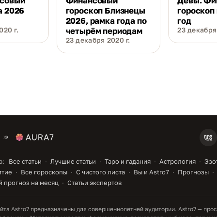
нсовый
Финансовый
Девы. Фи
а 2026
гороскоп Близнецы
гороскоп
2026, рамка года по
год
020 г.
четырём периодам
23 декабря 
23 декабря 2020 г.
а:
Все статьи
Лучшие статьи
Таро и гадания
Астрология
Эзо
итие
Все гороскопы
С чистого листа
Вы и Astro7
Прогнозы
 прогноз на месяц
Статьи экспертов
та Astro7 предназначены для совершеннолетней аудитории. Astro7 — прос