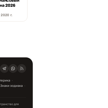
нансовый
 на 2026
2020 г.
терика
Знаки зодиака
транство для