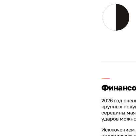
Финансо
2026 год очен
крупных покуп
середины мая 
ударов можно 
Исключением б
подходящую о