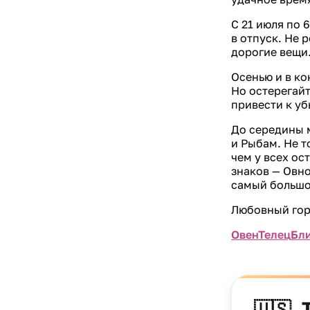
С 21 июля по 
в отпуск. Не 
дорогие вещи
Осенью и в ко
Но остерегайт
привести к уб
До середины м
и Рыбам. Не т
чем у всех ос
знаков — Овно
самый большо
Любовный горо
Овен
Телец
Бл
🇺🇸