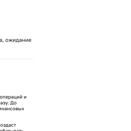
ка, ожидание
 операций и
азу. До
финансовых
создаст
рабатывать