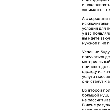
и накапливать
заниматься т
А с середины 
исключительно
условия для п
у вас появлял
вы идете заку
нужное и не п
Успешно будут
получаться де
материальный 
принесет дохо
одежду из ка
услуги массаж
они станут к 
Во второй пол
большой куш, 
не рассчитыв
В июне резуль
удачное время