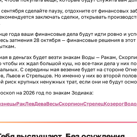
6 сентября сделайте паузу, отдохните от финансовых за
рекомендуется заключать сделки, открывать производст
.
нце года ваши финансовые дела будут идти ровно и ус
есь затмения 28 октября — финансовые решения в этот
ыткам.
ая в деньгах будет везти знакам Воды — Ракам, Скорп
о чтобы их ждал большой куш, но все-таки дела у них п
тальных. С середины мая везение будет на стороне Огн
в, Львов и Стрельцов. Но именно у них во второй полов
й риск крупных ненужных трат, если они не будут осм
скоп на 2026 год по знакам Зодиака:
изнецы
Рак
Лев
Дева
Весы
Скорпион
Стрелец
Козерог
Водо
Тебя выслушают. Без осуждения.