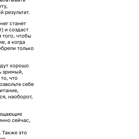
ту,
 результат.
нег станет
т) и создаст
 того, чтобы
е, а когда
обрели только
удут хорошо
ь зримый,
то, что
озвольте себе
итание,
ся, наоборот,
обещающие
енно сейчас,
. Также это
го.