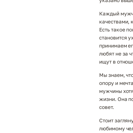
указано выше
Каждый мужчи
качествами, 
Есть такое по
становится у
принимаем его
любят не за ч
ищут в отнош
Мы знаем, чт
опору и мечта
мужчины хотя
жизни. Она п
совет.
Стоит загляну
любимому чел