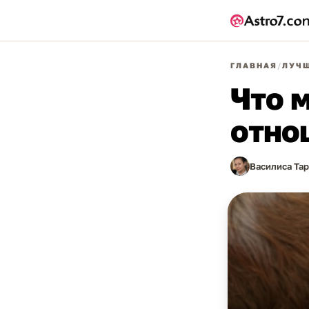
ГЛАВНАЯ
/
ЛУЧШ
Что 
отно
Василиса Та