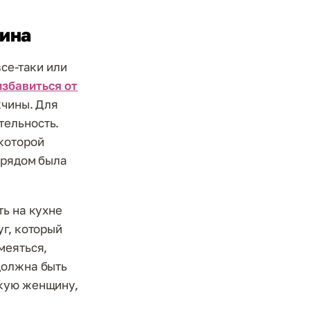
щина
все-таки или
избавиться от
жчины. Для
тельность.
которой
 рядом была
ть на кухне
уг, который
меяться,
должна быть
акую женщину,