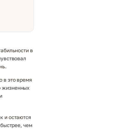
табильности в
чувствовал
нь.
 в это время
о жизненных
и
к и остаются
 быстрее, чем