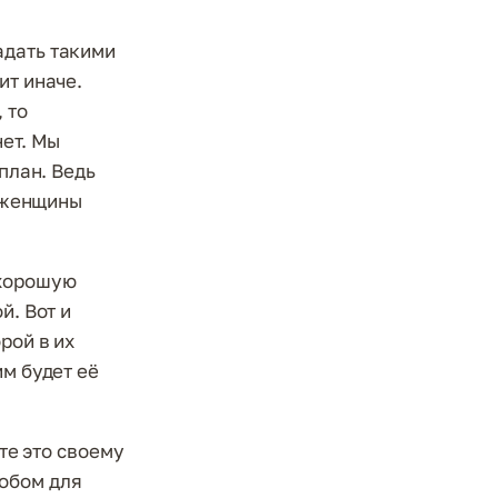
адать такими
ит иначе.
 то
нет. Мы
план. Ведь
и женщины
 хорошую
й. Вот и
рой в их
им будет её
йте это своему
обом для