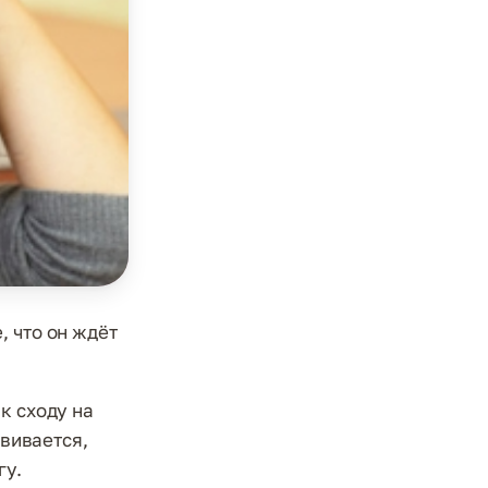
, что он ждёт
к сходу на
звивается,
гу.