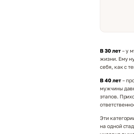
В 30 лет
– у 
жизни. Ему н
себя, как с т
В 40 лет
– пр
мужчины давн
этапов. Прих
ответственно
Эти категори
на одной стад