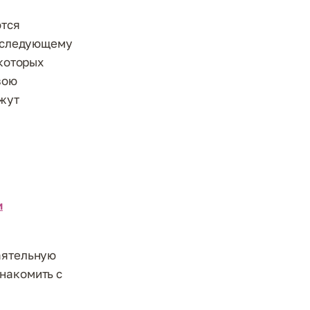
ются
к следующему
 которых
вою
ажут
и
аятельную
накомить с