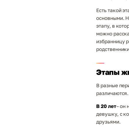
Есть такой эт
основными. Н
этапу, в кото
можно расска
избранницу р
родственники
Этапы ж
В разные пер
различаются.
В 20 лет
– он
девушку, с к
друзьями.