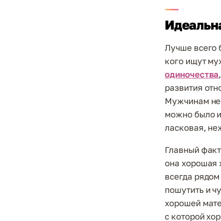
Идеальн
Лучше всего 
кого ищут му
одиночества
развития отн
Мужчинам нео
можно было и
ласковая, не
Главный факт
она хорошая 
всегда рядом
пошутить и ч
хорошей мате
с которой хо