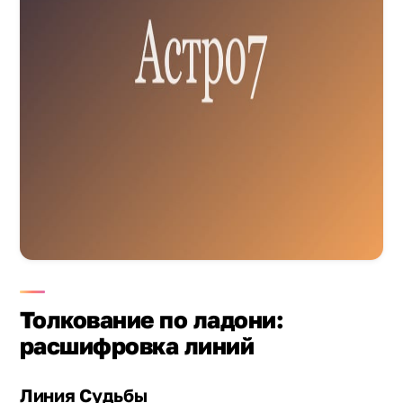
Толкование по ладони:
расшифровка линий
Линия Судьбы