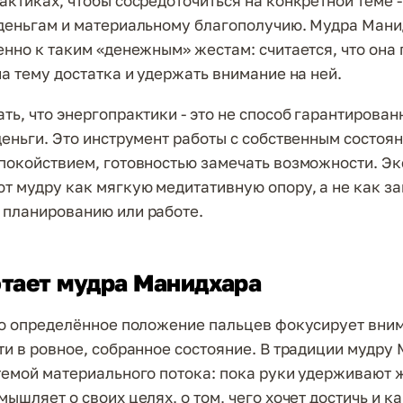
актиках, чтобы сосредоточиться на конкретной теме -
деньгам и материальному благополучию. Мудра Ман
енно к таким «денежным» жестам: считается, что она
на тему достатка и удержать внимание на ней.
ть, что энергопрактики - это не способ гарантирован
деньги. Это инструмент работы с собственным состоя
покойствием, готовностью замечать возможности. Эк
т мудру как мягкую медитативную опору, а не как з
планированию или работе.
отает мудра Манидхара
то определённое положение пальцев фокусирует вни
ти в ровное, собранное состояние. В традиции мудру
темой материального потока: пока руки удерживают ж
ышляет о своих целях, о том, чего хочет достичь и к