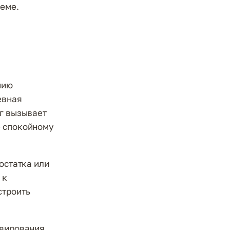
теме.
нию
евная
ег вызывает
е спокойному
остатка или
 к
строить
ивирования