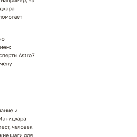
 например, на
идхара
 помогает
но
нием:
сперты Astro7
амену
мание и
 Манидхара
ест, человек
акие шаги для