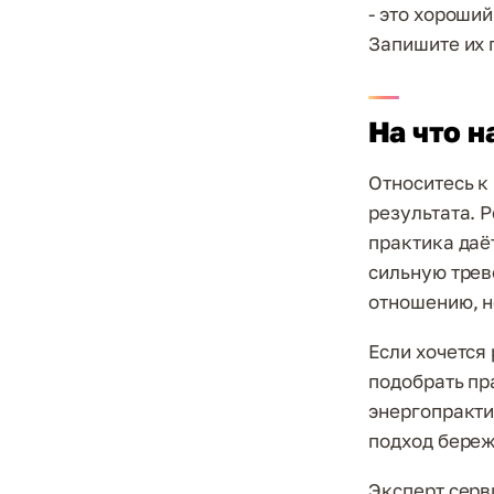
- это хороший
Запишите их 
На что н
Относитесь к
результата. 
практика даё
сильную трев
отношению, н
Если хочется
подобрать пр
энергопракти
подход береж
Эксперт серв