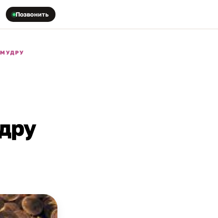
Позвонить
 МУДРУ
удру