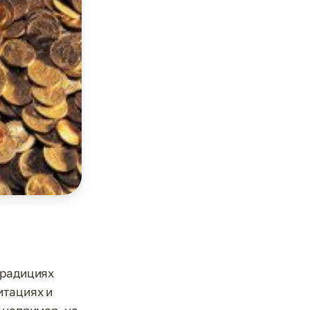
традициях
итациях и