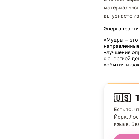
материальног
вы узнаете и
Энергопрактик
«Мудры — это
направленные
улучшения опр
с энергией де
события и фа
🇺🇸
Есть то, 
Йорк, Лос
языке. Бе