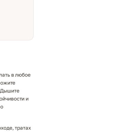
лать в любое
ложите
. Дышите
ойчивости и
по
ходе, тратах