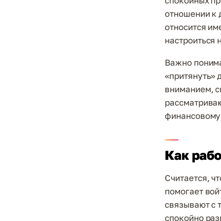
спокойных пр
отношении к 
относится им
настроиться 
Важно понима
«притянуть» 
вниманием, с
рассматриваю
финансовому 
Как раб
Считается, ч
помогает вой
связывают с 
спокойно разм