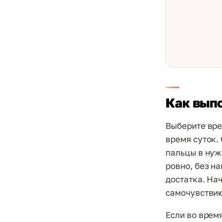
Как вып
Выберите вре
время суток.
пальцы в нуж
ровно, без н
достатка. На
самочувстви
Если во врем