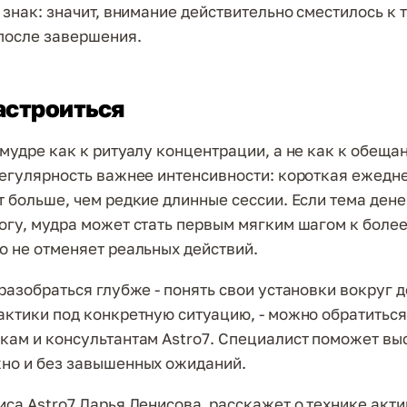
 знак: значит, внимание действительно сместилось к 
после завершения.
астроиться
 мудре как к ритуалу концентрации, а не как к обеща
Регулярность важнее интенсивности: короткая ежедн
т больше, чем редкие длинные сессии. Если тема ден
огу, мудра может стать первым мягким шагом к боле
о не отменяет реальных действий.
 разобраться глубже - понять свои установки вокруг д
актики под конкретную ситуацию, - можно обратиться
кам и консультантам Astro7. Специалист поможет вы
но и без завышенных ожиданий.
иса Astro7 Дарья Денисова расскажет о технике акт