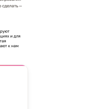
 сделать —
ируют
циях и для
тая
ают к нам