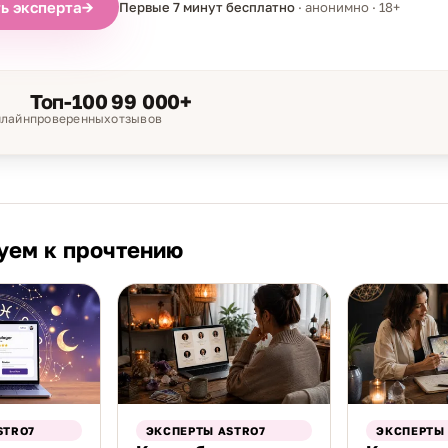
ь эксперта
→
Первые 7 минут бесплатно
· анонимно · 18+
Топ-100
99 000+
нлайн
проверенных
отзывов
уем к прочтению
STRO7
ЭКСПЕРТЫ ASTRO7
ЭКСПЕРТЫ