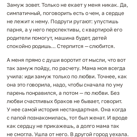
Замуж зовет. Только не екает у меня никак. Да,
симпатичный, поговорить есть о чем, а сердце
не лежит к нему. Подруги ругают: упустишь
парня, а у него перспективы, с квартирой его
родители помогут, машина будет, детей
спокойно родишь... Стерпится — слюбится.
А меня прямо с души воротит от мысли, что вот
так замуж пойду, по расчету. Мама моя всегда
учила: иди замуж только по любви. Точнее, как
она это говорила, надо, чтобы сначала по уму
парень понравился, а потом — по любви. Без
любви счастливых браков не бывает, говорит.
У нее самой история нестандартная. Она когда
с папой познакомилась, тот был женат. И вроде
как сердцу не прикажешь, а долго мама так
не смогла. Ушла от него. В другой город уехала.