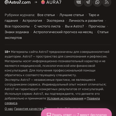
Рубрики журнала:
Все статьи
Лучшие статьи
Таро и
гадания
Астрология
Эзотерика
Личность и развитие
Все гороскопы
С чистого листа
Вы и Astro7
Прогнозы
Знаки зодиака
Астрологический прогноз на месяц
Статьи
экспертов
18+
Материалы сайта Astro7 предназначены для совершеннолетней
аудитории. Astro7 — пространство для самопознания и рефлексии.
Материалы носят информационно-познавательный характер и не
являются медицинской, психологической или финансовой
консультацией. Для получения профессиональной помощи
обратитесь к соответствующему специалисту.
Эксперты Astro7 — независимые практики, не являющиеся
сотрудниками сервиса. Индивидуальный опыт может отличаться;
Astro7 не гарантирует конкретных результатов от консультаций.
Используя сервис Astro7, вы подтверждаете, что делаете это
добровольно и принимаете
Условия использования
и
Правила
сервиса
.
О нас
·
Гарантия качества
·
Почему Astro7
·
Контакты
Узнать ответ — 7 минут бесплатно