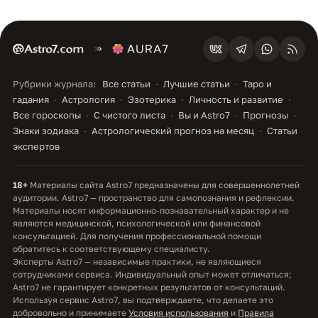
Рубрики журнала:
Все статьи
Лучшие статьи
Таро и
гадания
Астрология
Эзотерика
Личность и развитие
Все гороскопы
С чистого листа
Вы и Astro7
Прогнозы
Знаки зодиака
Астрологический прогноз на месяц
Статьи
экспертов
18+
Материалы сайта Astro7 предназначены для совершеннолетней
аудитории. Astro7 — пространство для самопознания и рефлексии.
Материалы носят информационно-познавательный характер и не
являются медицинской, психологической или финансовой
консультацией. Для получения профессиональной помощи
обратитесь к соответствующему специалисту.
Эксперты Astro7 — независимые практики, не являющиеся
сотрудниками сервиса. Индивидуальный опыт может отличаться;
Astro7 не гарантирует конкретных результатов от консультаций.
Используя сервис Astro7, вы подтверждаете, что делаете это
добровольно и принимаете
Условия использования
и
Правила