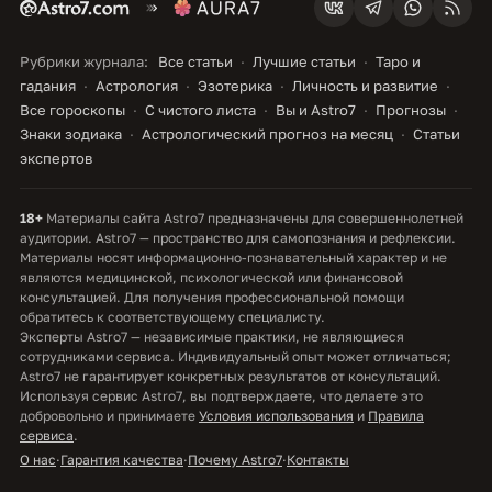
Рубрики журнала:
Все статьи
Лучшие статьи
Таро и
гадания
Астрология
Эзотерика
Личность и развитие
Все гороскопы
С чистого листа
Вы и Astro7
Прогнозы
Знаки зодиака
Астрологический прогноз на месяц
Статьи
экспертов
18+
Материалы сайта Astro7 предназначены для совершеннолетней
аудитории. Astro7 — пространство для самопознания и рефлексии.
Материалы носят информационно-познавательный характер и не
являются медицинской, психологической или финансовой
консультацией. Для получения профессиональной помощи
обратитесь к соответствующему специалисту.
Эксперты Astro7 — независимые практики, не являющиеся
сотрудниками сервиса. Индивидуальный опыт может отличаться;
Astro7 не гарантирует конкретных результатов от консультаций.
Используя сервис Astro7, вы подтверждаете, что делаете это
добровольно и принимаете
Условия использования
и
Правила
сервиса
.
О нас
·
Гарантия качества
·
Почему Astro7
·
Контакты