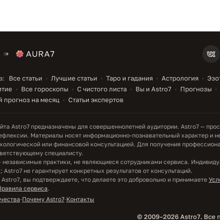
а:
Все статьи
Лучшие статьи
Таро и гадания
Астрология
Эзо
итие
Все гороскопы
С чистого листа
Вы и Astro7
Прогнозы
 прогноз на месяц
Статьи экспертов
та Astro7 предназначены для совершеннолетней аудитории. Astro7 — прос
ефлексии. Материалы носят информационно-познавательный характер и н
хологической или финансовой консультацией. Для получения профессион
тветствующему специалисту.
— независимые практики, не являющиеся сотрудниками сервиса. Индивид
 Astro7 не гарантирует конкретных результатов от консультаций.
 Astro7, вы подтверждаете, что делаете это добровольно и принимаете
Усл
Правила сервиса
.
ачества
·
Почему Astro7
·
Контакты
© 2009–2026 Astro7. Все