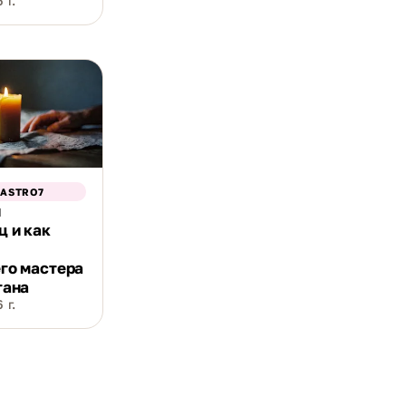
 г.
 ASTRO7
й
ц и как
го мастера
тана
 г.