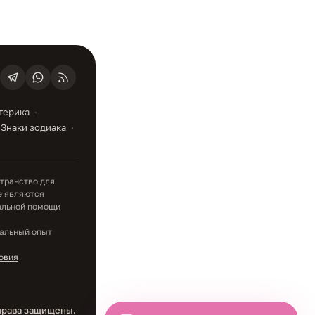
терика
Знаки зодиака
транство для
е являются
альной помощи
уальный опыт
овия
 права защищены.