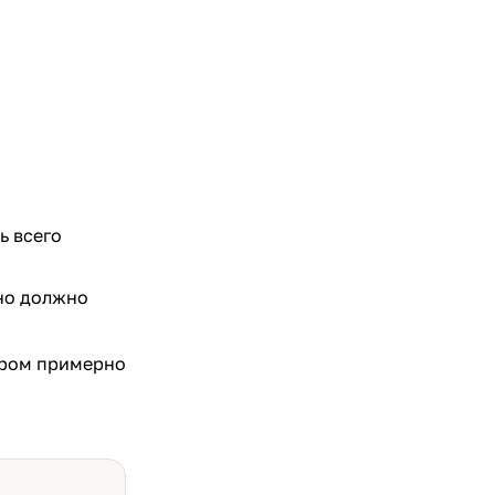
ь всего
Оно должно
етром примерно