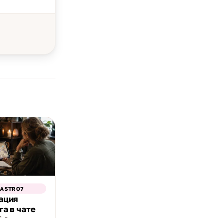
 ASTRO7
ация
а в чате