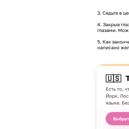
3. Сядьте в ц
4. Закрыв гл
глазами. Мож
5. Как законч
написано жел
🇺🇸
Есть то, 
Йорк, Лос
языке. Бе
Выбрат