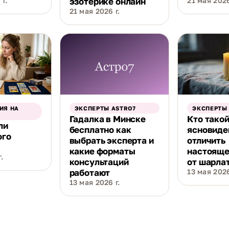
г.
эзотерике онлайн
21 мая 2026
21 мая 2026 г.
ИЯ НА
ЭКСПЕРТЫ ASTRO7
ЭКСПЕРТЫ
Гадалка в Минске
Кто тако
ли
бесплатно как
ясновиде
ого
выбрать эксперта и
отличить
какие форматы
настояще
.
консультаций
от шарла
работают
13 мая 2026
13 мая 2026 г.