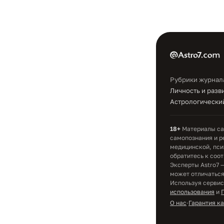
Рубрики журнал
Личность и разв
Астрологический
18+
Материалы сай
самопознания и р
медицинской, пси
обратитесь к соо
Эксперты Astro7 
может отличаться;
Используя сервис
использования
и
О нас
·
Гарантия к