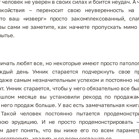
 человек не уверен в своих силах и боится неудач. А
окойствия – переносит свою неуверенность на 
что ваш «изверг» просто закомплексованный, сла
вы сами не заметите, как начнете пропускать мимо
нытье.
ичать любят все, но некоторые имеют просто патоло
ждый день Умник старается подчеркнуть свое пр
 даже самым незначительным успехом и постоянно н
т. Умник старается, чтобы у него обязательно все бы
ошлом месяце вы установили рекорд по продажа
у него продаж больше. У вас есть замечательная книга
Такой человек постоянно пытается продемонстр
свою эрудицию. И не просто продемонстрировать 
м дает понять, что вы ниже его по всем парамет
оготворить, хвалить и со всем соглашаться.