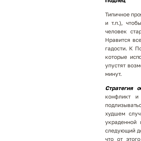
Подлец
Типичное про
и т.п.), чт
человек ста
Нравится вс
гадости. К П
которые исп
упустят возм
минут.
Стратегия 
конфликт и
подлизыватьс
худшем случ
украденной 
следующий де
что от этог