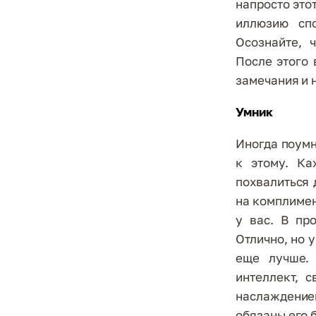
напросто этот
иллюзию сп
Осознайте, 
После этого 
замечания и 
Умник
Иногда поумн
к этому. Ка
похвалиться
на комплимен
у вас. В пр
Отлично, но 
еще лучше. 
интеллект, 
наслаждение
обязаны его б