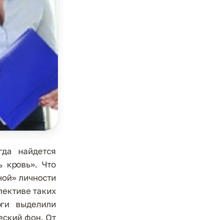
гда найдется
ь кровь». Что
ной» личности
лективе таких
оги выделили
еский фон. От