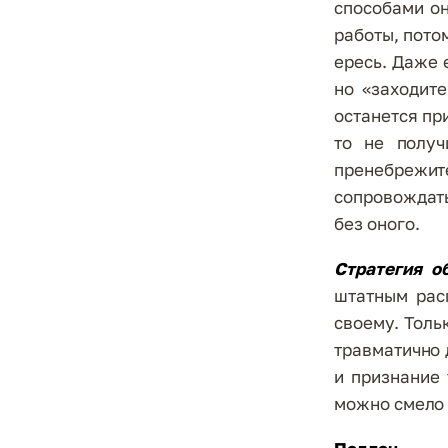
способами он
работы, пото
ересь. Даже 
но «заходите
останется при
то не получ
пренебреж
сопровождать
без оного.
Стратегия о
штатным рас
своему. Толь
травматично 
и признание 
можно смело 