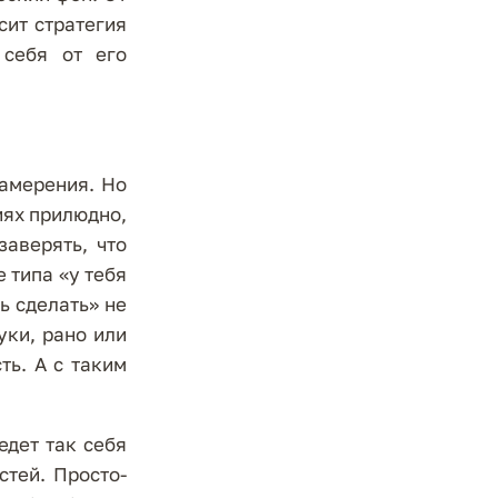
сит стратегия
 себя от его
намерения. Но
иях прилюдно,
аверять, что
 типа «у тебя
ь сделать» не
уки, рано или
ть. А с таким
едет так себя
стей. Просто-