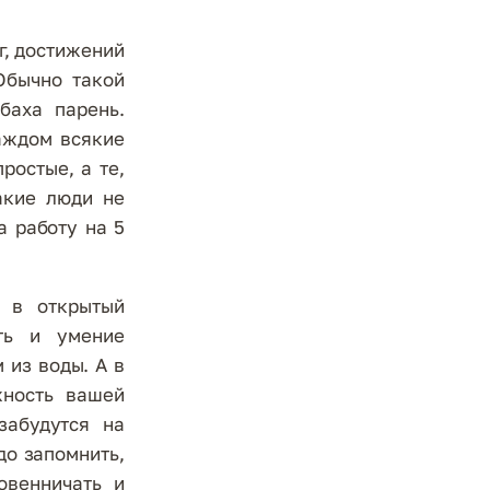
г, достижений
Обычно такой
баха парень.
аждом всякие
ростые, а те,
акие люди не
а работу на 5
 в открытый
ть и умение
 из воды. А в
жность вашей
забудутся на
до запомнить,
овенничать и