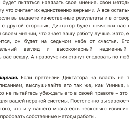
 будет пытаться навязать свое мнение, свои мето
му что считает их единственно верными. А все остальн
если вы выдаете качественные результаты и в огово
 с другой стороны», Диктатор будет всячески вас
 своем мнении, что знает вашу работу лучше. Зато, е
ится, он будет на седьмом небе от счастья. Ег
ительный взгляд и высокомерный надменный
 вас всюду. А нравоучения станут следовать по лю
бщения.
Если претензии Диктатора на власть не 
писанием, выслушивайте его так же, как Умника, и
ко не пытайтесь убеждать его в своей правоте – это
для вашей нервной системы. Постепенно вы завоюет
того, что и у вашего мозга есть несколько извилин
пробовать собственные методы работы.