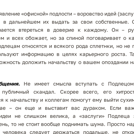
явление «офисной» подлости – воровство идей (заслу
обы в дальнейшем их выдать за свои собственные. 
рается втереться в доверие к каждому. Он – ру
ем и всех обожает, но за спиной поговаривает о к
одлецам относятся и всякого рода сплетнки, но не п
ользуют информацию в целях карьерного роста. Т
ожность доложить начальству о вашем опоздании н
общения.
Не имеет смысла вступать с Подлецом
 публичный скандал. Скорее всего, его хитрос
я к начальству и коллегам помогут ему выйти сухим
ае – он еще и выставит вас дураком. Если ва
идеи не слишком велика, а «заслуги» Подлеца 
нь, то не стоит вообще поднимать шума. Просто на
о человека следует держаться подальше, не откр