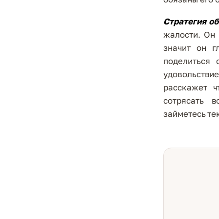
Стратегия о
жалости. Он 
значит он г
поделиться 
удовольстви
расскажет ч
сотрясать 
займетесь те