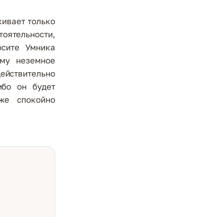
живает только
тоятельности,
осите Умника
ему неземное
ействительно
ибо он будет
же спокойно