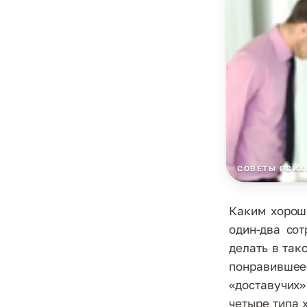
СОВЕТЫ ПСИХ
Каким хорош
один-два сот
делать в так
понравившеес
«доставучих
четыре типа 