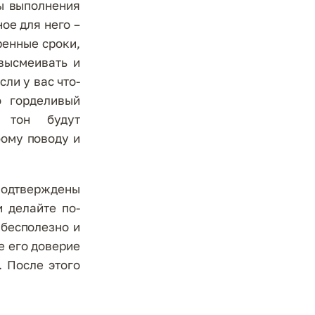
ды выполнения
ое для него –
ренные сроки,
 высмеивать и
сли у вас что-
о горделивый
 тон будут
бому поводу и
подтверждены
 делайте по-
 бесполезно и
е его доверие
. После этого