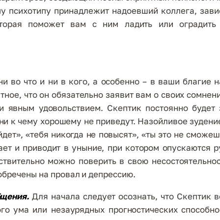
му психотипу принадлежит надоевший коллега, зави
торая поможет вам с ним ладить или оградить
ни во что и ни в кого, а особенно – в ваши благие 
тное, что он обязательно заявит вам о своих сомнен
и явным удовольствием. Скептик постоянно будет з
ни к чему хорошему не приведут. Назойливое зудение
йдет», «тебя никогда не повысят», «ты это не сможеш
ает и приводит в уныние, при котором опускаются р
ствительно можно поверить в свою несостоятельнос
обречены на провал и депрессию.
бщения.
Для начала следует осознать, что Скептик в
го ума или незаурядных прогностических способно