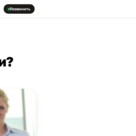
Позвонить
и?