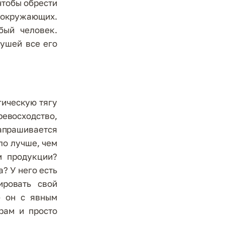
 чтобы обрести
окружающих.
бый человек.
 ушей все его
гическую тягу
евосходство,
апрашивается
ло лучше, чем
м продукции?
? У него есть
ировать свой
– он с явным
рам и просто