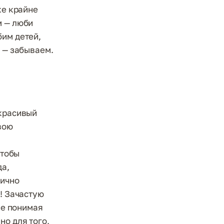
ке крайне
м — люби
бим детей,
е — забываем.
 красивый
вою
чтобы
да,
нично
ь! Зачастую
не понимая
но для того,