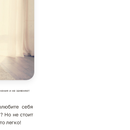
чения и не заменяет
олюбите себя
? Но не стоит
то легко!