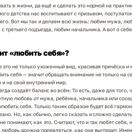
вать в жизни, да ещё и сделать это нормой на практи
мого детства нас воспитывают с призывом, постулато
его. Вот мы так и делаем всю жизнь: любим мужа, лю
 с третьего подъезда, любим начальника. А вот о себ
ит «любить себя»?
е это не только ухоженный вид, красивая причёска и
ить себя — значит обращать внимание не только на с
 и на свой внутренний мир.
гда создаёт баланс во всём. То есть, даже для того, 
етную любовь от мужа, ребёнка, начальника или сосе
любить себя. Только таким образом будет всё гармо
вано. Но, как обычно, легко сказать и сложно сделат
е понимают, как это. Считают, что и так любят себя, 
я любовь должна проявляться, как она выглядит. Имен