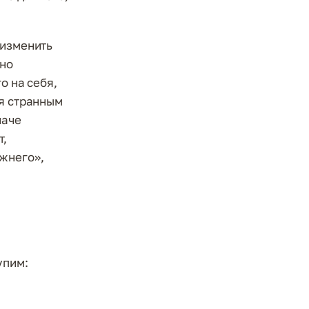
 изменить
вно
о на себя,
ся странным
наче
т,
ижнего»,
упим: