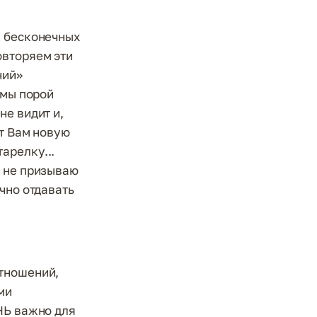
и бесконечных
овторяем эти
ний»
 мы порой
не видит и,
ет Вам новую
арелку...
Я не призываю
чно отдавать
отношений,
ми
НЬ важно для