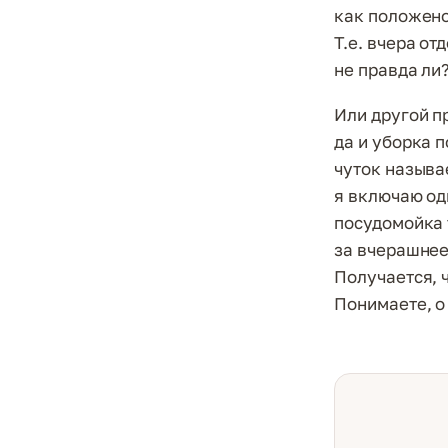
как положено
Т.е. вчера от
не правда ли?
Или другой п
да и уборка п
чуток называе
я включаю од
посудомойка 
за вчерашнее
Получается, 
Понимаете, о