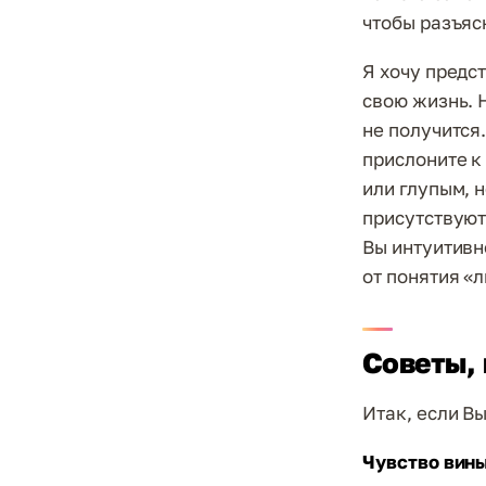
чтобы разъясн
Я хочу предс
свою жизнь. 
не получится.
прислоните к
или глупым, н
присутствуют
Вы интуитивн
от понятия «л
Советы,
Итак, если В
Чувство вин