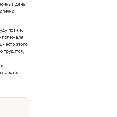
зочный день.
логично,
буду позже,
 — полежала
 Вместо этого
ю трудится,
ти.
 просто.