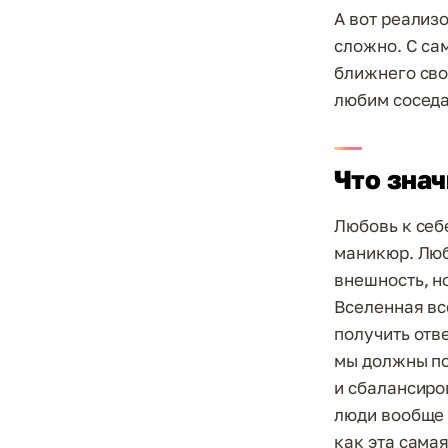
А вот реализо
сложно. С са
ближнего сво
любим соседа
Что знач
Любовь к себ
маникюр. Люб
внешность, но
Вселенная все
получить отв
мы должны по
и сбалансиро
люди вообще н
как эта сама