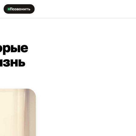
Позвонить
орые
изнь