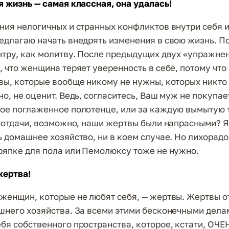
я жизнь — самая классная, она удалась!
ния нелогичных и странных конфликтов внутри себя 
едлагаю начать внедрять изменения в свою жизнь. П
нтру, как молитву. После предыдущих двух «упражне
, что женщина теряет уверенность в себе, потому что
вы, которые вообще никому не нужны, которых никто 
но, не оценит. Ведь, согласитесь, Ваш муж не покупа
ое поглаженное полотенце, или за каждую вымытую т
т отдачи, возможно, наши жертвы были напрасными? 
ь домашнее хозяйство, ни в коем случае. Но лихорадо
ряпке для пола или Пемолюксу тоже не нужно.
жертва!
женщин, которые не любят себя, — жертвы. Жертвы 
шнего хозяйства. За всеми этими бесконечными дела
бя собственного пространства, которое, кстати, ОЧЕ