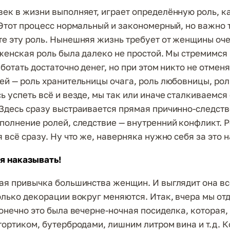
ек в жизни выполняет, играет определённую роль, к
 Этот процесс нормальный и закономерный, но важно т
е эту роль. Нынешняя жизнь требует от женщины оче
 женская роль была далеко не простой. Мы стремимся
ботать достаточно денег, но при этом никто не отмен
ей — роль хранительницы очага, роль любовницы, рол
ь успеть всё и везде, мы так или иначе сталкиваемся
Здесь сразу выстраивается прямая причинно-следств
полнение ролей, следствие — внутренний конфликт. Р
 всё сразу. Ну что же, наверняка нужно себя за это н
я наказывать!
ая привычка большинства женщин. И выглядит она вс
олько декорации вокруг меняются. Итак, вчера мы от
конечно это была вечерне-ночная посиделка, которая,
тортиком, бутербродами, лишним литром вина и т.д. К