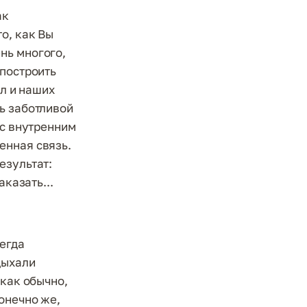
ак
о, как Вы
нь многого,
 построить
ял и наших
ь заботливой
 с внутренним
енная связь.
езультат:
аказать...
егда
дыхали
 как обычно,
онечно же,