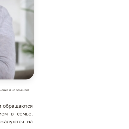
чения и не заменяет
и обращаются
ием в семье,
 жалуются на