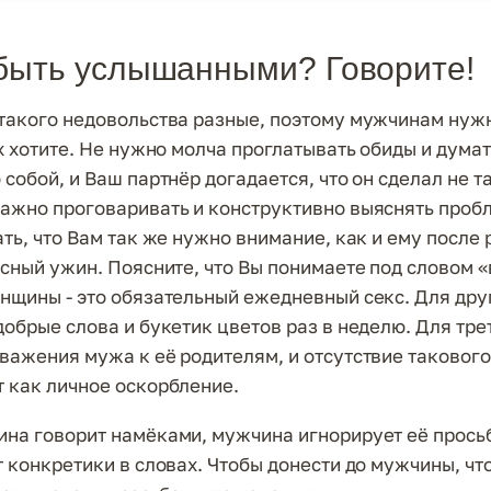
быть услышанными? Говорите!
такого недовольства разные, поэтому мужчинам нужн
х хотите. Не нужно молча проглатывать обиды и думать
собой, и Ваш партнёр догадается, что он сделал не та
ажно проговаривать и конструктивно выяснять проб
ать, что Вам так же нужно внимание, как и ему после
усный ужин. Поясните, что Вы понимаете под словом 
нщины - это обязательный ежедневный секс. Для друг
добрые слова и букетик цветов раз в неделю. Для тр
важения мужа к её родителям, и отсутствие таковог
 как личное оскорбление.
на говорит намёками, мужчина игнорирует её прось
 конкретики в словах. Чтобы донести до мужчины, что