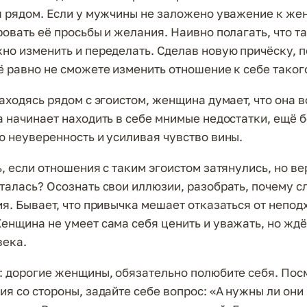
я рядом. Если у мужчины не заложено уважение к же
ровать её просьбы и желания. Наивно полагать, что т
но изменить и переделать. Сделав новую причёску, 
ё равно не сможете изменить отношение к себе тако
находясь рядом с эгоистом, женщина думает, что она 
а начинает находить в себе мнимые недостатки, ещё 
ю неуверенность и усиливая чувство вины.
, если отношения с таким эгоистом затянулись, но ве
талась? Осознать свои иллюзии, разобрать, почему 
ия. Бывает, что привычка мешает отказаться от непо
енщина не умеет сама себя ценить и уважать, но ждё
века.
: дорогие женщины, обязательно полюбите себя. Пос
ия со стороны, задайте себе вопрос: «А нужны ли они