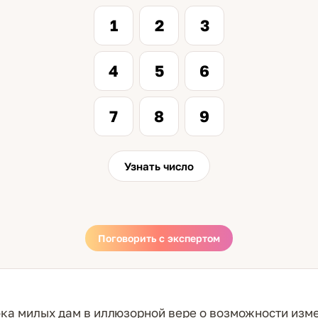
1
2
3
4
5
6
7
8
9
Узнать число
Поговорить с экспертом
ка милых дам в иллюзорной вере о возможности изме