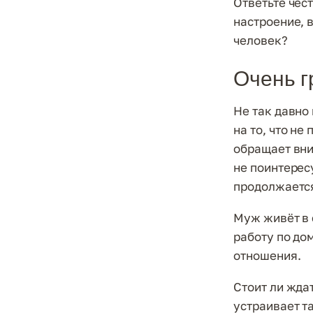
Ответьте чест
настроение, в
человек?
Очень г
Не так давно
на то, что н
обращает вни
не поинтересу
продолжается,
Муж живёт в 
работу по дом
отношения.
Стоит ли ждат
устраивает та