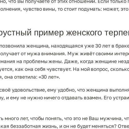
но, что Вы получаете от этих отношений. Если только
олнения, чувство вины, то стоит подумать: может, это
рустный пример женского терпе
 позвонила женщина, находящаяся уже 30 лет в браке
е получает от мужа внимания. Муж живёт своими интер
мания на проблемы жены. Даже, когда женщине незд
ется, как она себя чувствует. На мой вопрос, скольк
 она ответила: «30 лет».
своё удовольствие, ему удобно, что женщина выполн
у, и ему не нужно ничего отдавать взамен. Его устра
ь много лет, чтобы понять, что это не Ваш мужчина, чт
кая беззаботная жизнь, и он не будет меняться? Отве