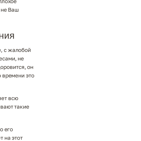
 плохое
 не Ваш
ния
, с жалобой
есами, не
оровится, он
о времени это
яет всю
ивают такие
о его
т на этот