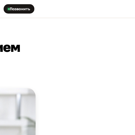
Позвонить
ием