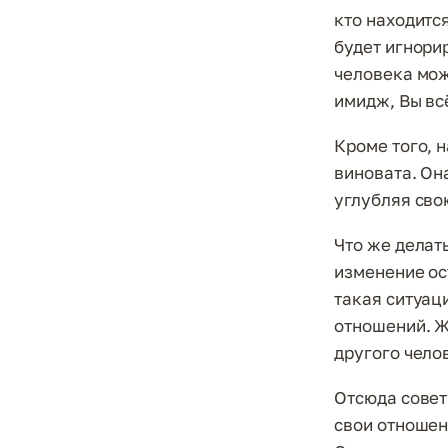
кто находитс
будет игнори
человека мож
имидж, Вы вс
Кроме того, 
виновата. Он
углубляя сво
Что же делать
изменение ос
такая ситуац
отношений. Ж
другого чело
Отсюда совет
свои отношен