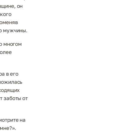
нщине, он
акого
поменяв
го мужчины.
во многом
более
ра в его
сложилась
дходящих
т заботы от
мотрите на
 мне?».