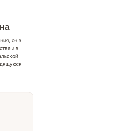
ина
ния, он в
стве и в
ельской
ходящуюся