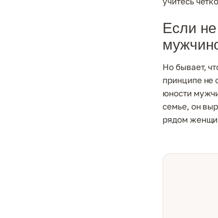
учитесь чётк
Если не
мужчино
Но бывает, ч
принципе не с
юности мужчи
семье, он вы
рядом женщи