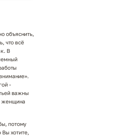
о объяснить,
, что всё
к. В
лемный
 работы
«внимание».
ой -
етьей важны
о женщина
бы, потому
 Вы хотите,