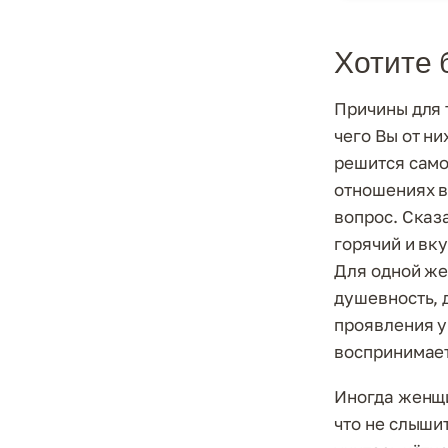
Хотите 
Причины для 
чего Вы от ни
решится само 
отношениях в
вопрос. Сказ
горячий и вк
Для одной же
душевность, 
проявления у
воспринимает
Иногда женщи
что не слышит