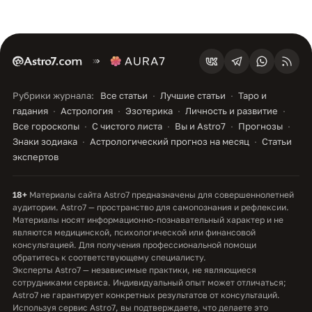
Рубрики журнала:
Все статьи
Лучшие статьи
Таро и
гадания
Астрология
Эзотерика
Личность и развитие
Все гороскопы
С чистого листа
Вы и Astro7
Прогнозы
Знаки зодиака
Астрологический прогноз на месяц
Статьи
экспертов
18+
Материалы сайта Astro7 предназначены для совершеннолетней
аудитории. Astro7 — пространство для самопознания и рефлексии.
Материалы носят информационно-познавательный характер и не
являются медицинской, психологической или финансовой
консультацией. Для получения профессиональной помощи
обратитесь к соответствующему специалисту.
Эксперты Astro7 — независимые практики, не являющиеся
сотрудниками сервиса. Индивидуальный опыт может отличаться;
Astro7 не гарантирует конкретных результатов от консультаций.
Используя сервис Astro7, вы подтверждаете, что делаете это