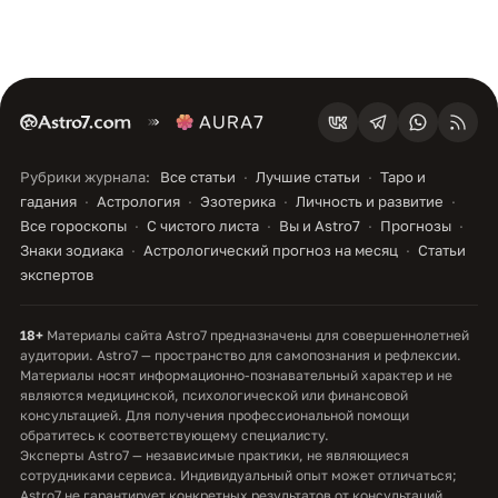
Рубрики журнала:
Все статьи
Лучшие статьи
Таро и
гадания
Астрология
Эзотерика
Личность и развитие
Все гороскопы
С чистого листа
Вы и Astro7
Прогнозы
Знаки зодиака
Астрологический прогноз на месяц
Статьи
экспертов
18+
Материалы сайта Astro7 предназначены для совершеннолетней
аудитории. Astro7 — пространство для самопознания и рефлексии.
Материалы носят информационно-познавательный характер и не
являются медицинской, психологической или финансовой
консультацией. Для получения профессиональной помощи
обратитесь к соответствующему специалисту.
Эксперты Astro7 — независимые практики, не являющиеся
сотрудниками сервиса. Индивидуальный опыт может отличаться;
Astro7 не гарантирует конкретных результатов от консультаций.