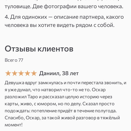
туловище. Две фотографии вашего человека.
любимого человека по судьбе» помогает
запустить изменения в вашей жизни. Работаю
4. Для одиноких — описание партнера, какого
я через энергии карт Таро. В данном случае
человека вы хотите видеть рядом с собой.
с четырнадцатым старшим арканом
«Трансформация». Эта энергия помогает
Отзывы клиентов
улучшить или создать события будущего
в вашей личной жизни. Эта работа с потоками
Всего 77
энергий для трансформации вашей судьбы.
В свою работу также включаю стихию
Даниил, 38 лет
Воздуха, которая отвечает за будущее
Девушка вдруг замкнулась и почти перестала звонить, и
и задает мощный поток для перемен в личной
я уже думал, что натворил что-то не то. Оскар
разложил Таро и рассказал целую историю через
жизни.
карты, живо, с юмором, но по делу. Сказал просто
Я провожу работу 6 дней и даю обратную
подождать: потепление придёт в течение полугода.
Спасибо, Оскар, за такой живой разговор в тяжёлый
связь с рекомендациями к дальнейшим
момент!
действиям.