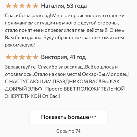
Наталия, 53 года
Пример оказанной услуги
Спасибо за расклад! Многое прояснилось в голове и
Обратилась девушка, которая более 10 лет
пониманием ситуации не много с другой стороны,
стало понятнее и определился план действий. Очень
была одна и не могла построить личные
Вам благодарна. Буду обращаться за советом и всем
отношения.
рекомендую!
После нашей работы начали происходить
Виктория, 41 год
изменения в ее жизни. Причем она даже
Здравствуйте, Спасибо за расклад..Всё сошлось и
не подозревала об этом. В основном она
отозвалось..Стало на свои места! Оскар-Вы Молодец!
знакомилась на сайтах знакомств.
С НАСТУПАЮЩИМ ПРАЗДНИКОМ ВАС!! Вы КАК
ДОБРЫЙ ЭЛЬФ -Просто ВЕЕТ ПОЛОЖИТЕЛЬНОЙ
И однажды ее приятель с работы, коллега,
ЭНЕРГЕТИКОЙ От Вас!!
начал ухаживать за ней. Оказывается,
девушка ему давно нравилась, но никто
Показать больше
об этом не знал. Отношения развивалась
и переросли в серьезные. Сейчас они до сих
Скрыто
74
пор вместе и счастливы.