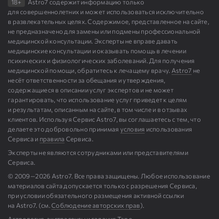
18+
Astro7 содержит информацию только
для совершеннолетних и может использоваться исключительно
в развлекательных целях. Содержимое, представленное на сайте,
не предназначено для замены или подмены профессиональной
медицинской консультации. Эксперты не вправе давать
медицинские консультации и оказывать помощь в лечении
психических и физиологических заболеваний. Для получения
медицинской помощи, обратитесь к лечащему врачу.
Astro7
не
несёт ответственности за обещания и утверждения,
содержащиеся в описании услуг экспертов и не может
гарантировать, что использование услуг приведет к целям
и результатам, описанным на сайте, в том числе и в отзывах
клиентов. Используя Сервис Astro7, вы соглашаетесь с тем, что
делаете это добровольно принимая
условия
использования
Сервиса и
правила
Сервиса.
Эксперты не являются сотрудниками или представителями
Сервиса.
© 2009⁠—⁠2026 Astro7. Все права защищены. Любое использование
материалов сайта допускается только с разрешения Сервиса,
при условии обязательного размещения активной ссылки
на Astro7. (см.
Cоблюдение авторских прав
).