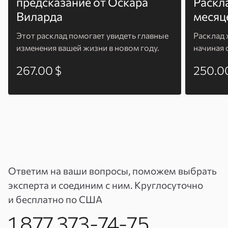
предсказание от Оскара
Раскл
Виларда
месяц
Этот расклад помогает увидеть главные
Расклад 
изменения вашей жизни в новом году.
начиная 
267.00 $
250.0
Ответим на ваши вопросы, поможем выбрать
эксперта и соединим с ним. Круглосуточно
и бесплатно по США
1 877 373-74-75