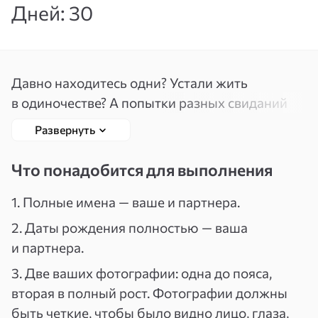
Дней: 30
Вспомнить
Зарегистрироваться
пароль
Давно находитесь одни? Устали жить
в одиночестве? А попытки разных свиданий
не дают положительных результатов? Тогда
Развернуть
эта энергетическая практика для вас!
Что понадобится для выполнения
Эта энергетическая практика помогает
избавить вас от одиночества. Также если у вас
1. Полные имена — ваше и партнера.
есть партнер и в последнее время отношения
2. Даты рождения полностью — ваша
не складываются, практика позволяет
и партнера.
гармонизировать и сохранить отношения.
3. Две ваших фотографии: одна до пояса,
Как это работает
вторая в полный рост. Фотографии должны
быть четкие, чтобы было видно лицо, глаза,
Энергетическая практика «Встретить