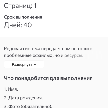
Страниц: 1
Вспомнить
Зарегистрироваться
пароль
Срок выполнения
Дней: 40
Родовая система передает нам не только
проблемные «файлы», но и ресурсы.
Развернуть
Главное, что мы в силах осознать и изменить
родовые программы, и меняя их в себе, таким
Что понадобится для выполнения
образом, помогаем себе и нашим детям стать
более гармоничными и счастливыми.
1. Имя.
Доступ к этим ресурсам — это наши родители.
2. Дата рождения.
3. Фото (обязательно).
Наши родители — это представление бога