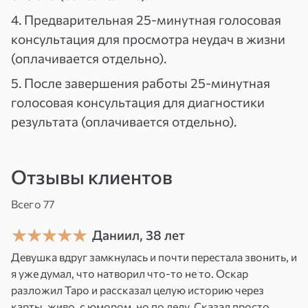
на Земле.
4. Предварительная 25-минутная голосовая
консультация для просмотра неудач в жизни
Мама — женская божественная энергия.
(оплачивается отдельно).
Папа — мужская божественная энергия.
5. После завершения работы 25-минутная
голосовая консультация для диагностики
И как мы относимся к нашим родителям — это
результата (оплачивается отдельно).
по существу показывает то, как мы относимся
к богу, ко вселенной!
Отзывы клиентов
Как это работает
Всего 77
1. Во время проведения практики в
помещении никого не должно быть, кроме
Даниил, 38 лет
вас.
Девушка вдруг замкнулась и почти перестала звонить, и
я уже думал, что натворил что-то не то. Оскар
2. 40 дней мы пишем письма маме или папе (в
разложил Таро и рассказал целую историю через
зависимости от того, какую проблему мы
карты, живо, с юмором, но по делу. Сказал просто