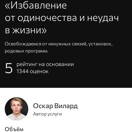
«Избавление
от одиночества и неудач
в жизни»
Освобождаемся от ненужных связей, установок,
родовых программ.
5
рейтинг на основании
1344
оценок
Адрес
эл. почты
или
Пароль
Оскар Вилард
телефон
Автор услуги
Войти
Объём