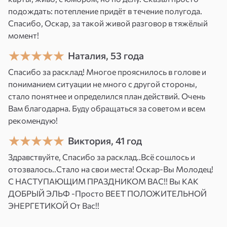
прорабатываем) и делаем 108 поклонов роду
подождать: потепление придёт в течение полугода.
мамы или папы. С помощью этой практики
Спасибо, Оскар, за такой живой разговор в тяжёлый
мы улучшаем карму рода, чтобы вы могли
момент!
стать счастливыми и в вашей жизни
Наталия, 53 года
воцарилась гармония.
Спасибо за расклад! Многое прояснилось в голове и
3. После проведения работы письма сжигаем.
пониманием ситуации не много с другой стороны,
стало понятнее и определился план действий. Очень
И вам обязательно нужно что-то себе купить
Вам благодарна. Буду обращаться за советом и всем
в знак благодарности.
рекомендую!
Пример оказанной услуги
Виктория, 41 год
Ко мне обратилась клиентка Надежда с
Здравствуйте, Спасибо за расклад..Всё сошлось и
отозвалось..Стало на свои места! Оскар-Вы Молодец!
вопросом: «Почему не складываются
С НАСТУПАЮЩИМ ПРАЗДНИКОМ ВАС!! Вы КАК
отношения с партнерами?».
ДОБРЫЙ ЭЛЬФ -Просто ВЕЕТ ПОЛОЖИТЕЛЬНОЙ
ЭНЕРГЕТИКОЙ От Вас!!
После диагностического расклада
выяснилось, что причиной этому послужили