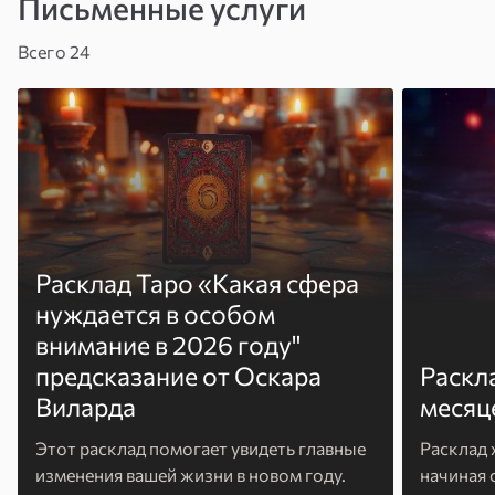
Письменные услуги
Всего 24
Расклад Таро «Какая сфера
нуждается в особом
внимание в 2026 году"
предсказание от Оскара
Раскл
Виларда
месяц
Этот расклад помогает увидеть главные
Расклад 
изменения вашей жизни в новом году.
начиная 