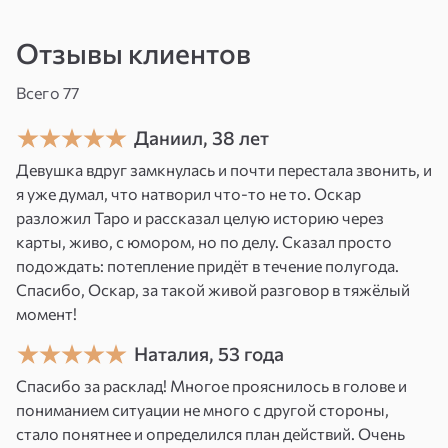
укрепят связь между парой и направят на
Отзывы клиентов
взаимопонимание и гармонию.
После практики вы получите:
Всего 77
Устранение негативных эмоций и обид
Даниил, 38 лет
Девушка вдруг замкнулась и почти перестала звонить, и
Восстановление гармонии в паре
я уже думал, что натворил что-то не то. Оскар
разложил Таро и рассказал целую историю через
Укрепление любви
: позитивная энергия,
карты, живо, с юмором, но по делу. Сказал просто
способствующая глубоким и
подождать: потепление придёт в течение полугода.
взаимопонимающим отношениям.
Спасибо, Оскар, за такой живой разговор в тяжёлый
момент!
Погружение в энергию счастья
: работа с
потоком положительных эмоций для
Наталия, 53 года
долгосрочного благополучия пары.
Спасибо за расклад! Многое прояснилось в голове и
пониманием ситуации не много с другой стороны,
Если вы хотите перевести ваши отношения на
стало понятнее и определился план действий. Очень