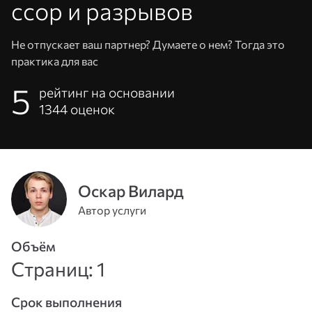
ссор и разрывов
Не отпускает ваш партнер? Думаете о нем? Тогда это
практика для вас
5
рейтинг на основании
1344
оценок
Оскар Вилард
Адрес
Автор услуги
эл. почты
или
Пароль
Объём
телефон
Страниц: 1
Войти
Срок выполнения