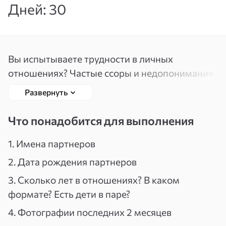
Дней: 30
Вспомнить
Зарегистрироваться
пароль
Вы испытываете трудности в личных
отношениях? Частые ссоры и недопонимания
разрушают связь с близким человеком?
Развернуть
Данная практика, основанная на работе с
энергиями Таро, поможет вам восстановить
Что понадобится для выполнения
гармонию, любовь и взаимопонимание в
паре.
1. Имена партнеров
2. Дата рождения партнеров
Я использую Силы 6 го Старшего Аркана и 15
3. Сколько лет в отношениях? В каком
Старшего Аркана. Энергия 15 Аркана
формате? Есть дети в паре?
помогает убрать накопившееся обиды, ссоры,
4. Фотографии последних 2 месяцев
претензии прошлого. А энергии 6 Аркана