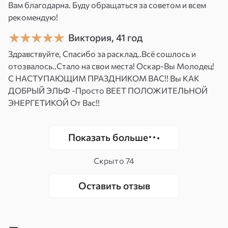
новый уровень, возьмите первый шаг к
Вам благодарна. Буду обращаться за советом и всем
гармонии и счастью! Мира и добра!
рекомендую!
Виктория, 41 год
Здравствуйте, Спасибо за расклад..Всё сошлось и
отозвалось..Стало на свои места! Оскар-Вы Молодец!
С НАСТУПАЮЩИМ ПРАЗДНИКОМ ВАС!! Вы КАК
ДОБРЫЙ ЭЛЬФ -Просто ВЕЕТ ПОЛОЖИТЕЛЬНОЙ
ЭНЕРГЕТИКОЙ От Вас!!
Показать больше
Скрыто
74
Оставить отзыв