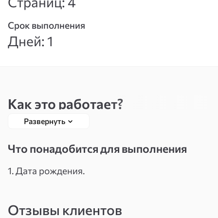
Страниц: 4
Вспомнить
Зарегистрироваться
Срок выполнения
пароль
Дней: 1
Как это работает?
Развернуть
Личная Янтра любви представляет собой
магический символ, который гармонизирует и
Что понадобится для выполнения
усиливает ваши энергетические потоки,
направляя их на привлечение нужного
1. Дата рождения.
человека. С помощью Янтры вы можете четко
определить свои желания и визуализировать
Отзывы клиентов
идеального партнера.