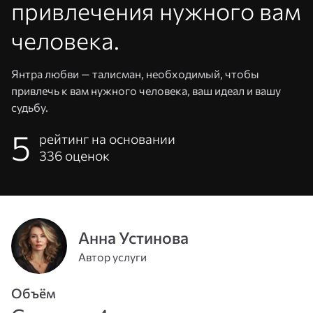
привлечения нужного вам
человека.
Янтра любви — талисман, необходимый, чтобы
привлечь к вам нужного человека, ваш идеал и вашу
судьбу.
5
рейтинг на основании
336
оценок
Адрес
эл. почты
или
Анна Устинова
Пароль
телефон
Автор услуги
Войти
Объём