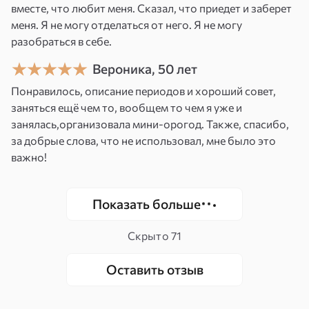
вместе, что любит меня. Сказал, что приедет и заберет
Привлечение идеального партнера
.
меня. Я не могу отделаться от него. Я не могу
Привлечение нужного вам человека,
разобраться в себе.
который соответствует вашему идеалу.
Усиление личной привлекательности
.
Вероника, 50 лет
Повышение вашей личной энергетики и
Понравилось, описание периодов и хороший совет,
привлекательности для нужного вам
заняться ещё чем то, вообщем то чем я уже и
человека.
занялась,организовала мини-орогод. Также, спасибо,
Четкость желаний
. Определение и
за добрые слова, что не использовал, мне было это
визуализация качеств и черт характера,
важно!
которые вы ищете в партнере.
Энергетическая поддержка
. Постоянная
поддержка и гармонизация ваших
Показать больше
энергий, направленных на привлечение
любви.
Скрыто
71
Дополнительные советы
Оставить отзыв
Четкость и чистота намерений
. При