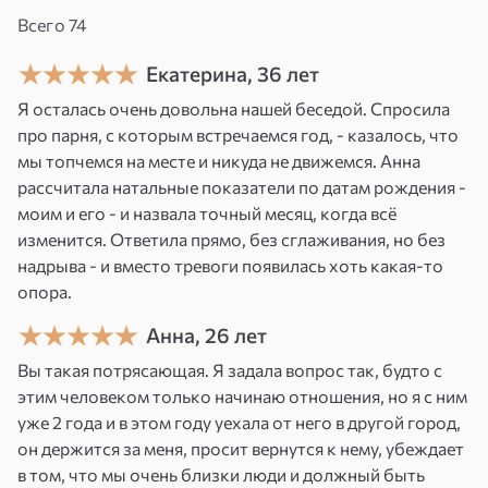
Всего 74
Возможные сферы
применения:
Екатерина, 36 лет
Я осталась очень довольна нашей беседой. Спросила
Привлечение спутника жизни
. Найти
про парня, с которым встречаемся год, - казалось, что
партнера, который станет вашим спутником
мы топчемся на месте и никуда не движемся. Анна
жизни, готовым к серьезным отношениям и
рассчитала натальные показатели по датам рождения -
созданию семьи.
моим и его - и назвала точный месяц, когда всё
Создание семьи
. Привлечь человека, который
изменится. Ответила прямо, без сглаживания, но без
станет отцом или матерью ваших детей.
надрыва - и вместо тревоги появилась хоть какая-то
Усиление энергетики любви
. Усилить вашу
опора.
личную энергетику, чтобы стать более
привлекательным для нужного вам человека.
Анна, 26 лет
Фокусировка на идеале
. Четко определить и
Вы такая потрясающая. Я задала вопрос так, будто с
визуализировать качества и черты характера,
этим человеком только начинаю отношения, но я с ним
которые вы ищете в партнере.
уже 2 года и в этом году уехала от него в другой город,
он держится за меня, просит вернутся к нему, убеждает
Что вы получите?
в том, что мы очень близки люди и должный быть