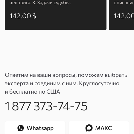
человека. 3. Задачи судьбы.
описание
142.00 $
142.00
Ответим на ваши вопросы, поможем выбрать
эксперта и соединим с ним. Круглосуточно
и бесплатно по США
1 877 373-74-75
Whatsapp
МАКС