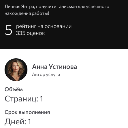
Личная Янтра, получите талисман для успешного
нахождения работы!
5
рейтинг на основании
335
оценок
Анна Устинова
Автор услуги
Адрес
эл. почты
Объём
или
Страниц: 1
Пароль
телефон
Срок выполнения
Войти
Дней: 1