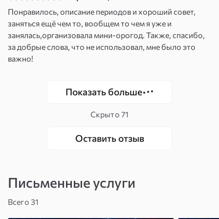
Привлечение новых вакансий и
Понравилось, описание периодов и хороший совет,
возможностей, которые соответствуют
заняться ещё чем то, вообщем то чем я уже и
вашим профессиональным навыкам.
занялась,организовала мини-орогод. Также, спасибо,
Уверенность и мотивация
. Повышение
за добрые слова, что не использовал, мне было это
уверенности в себе и мотивации для
важно!
достижения карьерных целей.
Успех в профессиональной сфере
.
Улучшение профессиональной
Показать больше
репутации, признание и достойное
вознаграждение.
Скрыто
71
Энергетическая поддержка
.
Гармонизация и усиление энергетических
Оставить отзыв
потоков, влияющих на вашу карьеру.
Дополнительные советы
Письменные услуги
Четкость и чистота намерений
. При
создании и использовании Янтры важно
Всего 31
сохранять четкость и чистоту намерений.