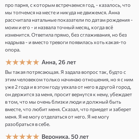
Поиск новой работы
. Привлечь подходящие
про парня, с которым встречаемся год, - казалось, что
вакансии, которые соответствуют вашим
мы топчемся на месте и никуда не движемся. Анна
навыкам и предназначению.
рассчитала натальные показатели по датам рождения -
Смена текущей работы
. Найти более
моим и его - и назвала точный месяц, когда всё
подходящее место, где вы сможете
изменится. Ответила прямо, без сглаживания, но без
реализовать свои профессиональные
надрыва - и вместо тревоги появилась хоть какая-то
амбиции.
опора.
Укрепление позиций на текущем месте
.
Улучшить свои позиции на нынешней работе,
Анна, 26 лет
получить достойное вознаграждение и
Вы такая потрясающая. Я задала вопрос так, будто с
признание.
этим человеком только начинаю отношения, но я с ним
Раскрытие потенциала
. Обрести уверенность
уже 2 года и в этом году уехала от него в другой город,
в своих силах, избавиться от страхов и
он держится за меня, просит вернутся к нему, убеждает
неуверенности, которые мешают вашему
в том, что мы очень близки люди и должный быть
карьерному росту.
вместе, что любит меня. Сказал, что приедет и заберет
меня. Я не могу отделаться от него. Я не могу
Что вы получите?
разобраться в себе.
Новые карьерные возможности
.
Вероника, 50 лет