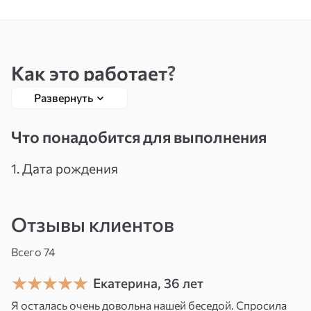
Вспомнить
Зарегистрироваться
пароль
Как это работает?
Развернуть
Личная Янтра представляет собой особый
символ, который гармонизирует и усиливает
Что понадобится для выполнения
энергетические потоки, влияющие на вашу
карьеру. Она помогает сосредоточить ваши
1. Дата рождения
усилия, раскрыть внутренний потенциал и
привлечь подходящие возможности в
Отзывы клиентов
профессиональной сфере.
Всего 74
Возможные сферы
применения:
Екатерина, 36 лет
Я осталась очень довольна нашей беседой. Спросила