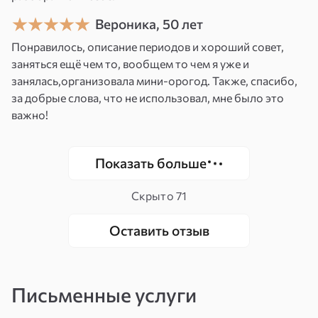
финансовых возможностей.
Стабилизация финансового положения
.
Вероника, 50 лет
Улучшение и стабилизация вашего
Понравилось, описание периодов и хороший совет,
финансового состояния.
заняться ещё чем то, вообщем то чем я уже и
Усиление уверенности в финансовых
занялась,организовала мини-орогод. Также, спасибо,
делах
. Повышение уверенности в своих
за добрые слова, что не использовал, мне было это
финансовых возможностях и
важно!
способностях.
Фокусировка на материальных целях
.
Сосредоточение на достижении
Показать больше
конкретных денежных целей и желаемых
материальных объектов.
Скрыто
71
Дополнительные советы
Оставить отзыв
Четкость и чистота намерений
. При
создании и использовании Янтры важно
сохранять четкость и чистоту намерений.
Письменные услуги
Регулярная визуализация
. Ежедневно