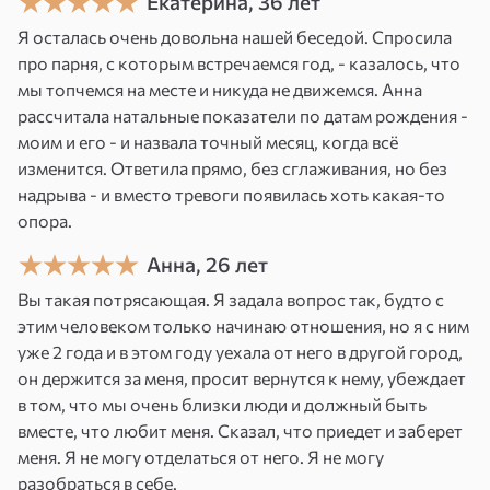
применения:
Екатерина, 36 лет
Я осталась очень довольна нашей беседой. Спросила
Привлечение денег
. Увеличить ваш доход и
про парня, с которым встречаемся год, - казалось, что
привлечь финансовые возможности.
мы топчемся на месте и никуда не движемся. Анна
Улучшение финансового состояния
.
рассчитала натальные показатели по датам рождения -
Стабилизировать и улучшить ваше
моим и его - и назвала точный месяц, когда всё
финансовое положение.
изменится. Ответила прямо, без сглаживания, но без
Фокусировка на материальных целях
.
надрыва - и вместо тревоги появилась хоть какая-то
Сосредоточиться на достижении конкретных
опора.
денежных целей и желаемых материальных
объектов.
Анна, 26 лет
Усиление уверенности в финансовых делах
.
Вы такая потрясающая. Я задала вопрос так, будто с
Повысить вашу уверенность в своих
этим человеком только начинаю отношения, но я с ним
финансовых возможностях и способностях.
уже 2 года и в этом году уехала от него в другой город,
он держится за меня, просит вернутся к нему, убеждает
Что вы получите?
в том, что мы очень близки люди и должный быть
вместе, что любит меня. Сказал, что приедет и заберет
Привлечение финансовых возможностей
.
меня. Я не могу отделаться от него. Я не могу
Привлечение новых источников дохода и
разобраться в себе.