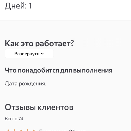
Дней: 1
Вспомнить
Зарегистрироваться
пароль
Как это работает?
Развернуть
Личная Янтра для привлечения богатства
представляет собой магический символ,
Что понадобится для выполнения
который гармонизирует и усиливает ваши
энергетические потоки, направляя их на
Дата рождения.
улучшение финансового состояния. Янтра
помогает сосредоточиться на ваших
Отзывы клиентов
материальных целях и привлечь богатство.
Всего 74
Возможные сферы