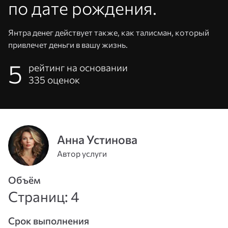
по дате рождения.
Янтра денег действует также, как талисман, который
привлечет деньги в вашу жизнь.
5
рейтинг на основании
335
оценок
Анна Устинова
Адрес
Автор услуги
эл. почты
или
Пароль
Объём
телефон
Страниц: 4
Войти
Срок выполнения