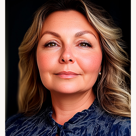
один разговор переворачивает понимание
собственных решений на годы. Счастье — это когда
живёшь в согласии с собой. Не с ожиданиями других,
не с тем, «как правильно» — а с тем, кто вы есть.
Помогаю это найти. Если хотите понять себя точнее —
приходите. Начнём с цифр.