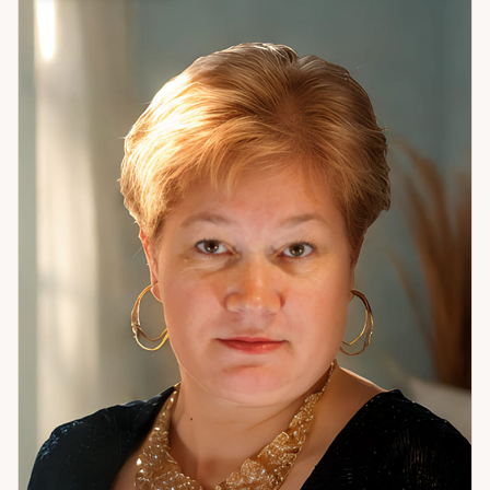
выход. Темы: отношения и одиночество; финансовые
паттерны и долги; карьера и предназначение;
саморазвитие; конфликты и сложные ситуации. Из
практики: клиентка с убеждением «все нормальные
мужчины недоступны» изменила внутреннюю установку
после работы с жизненными сценариями. Через 2,5
месяца вышла замуж. Сейчас счастлива, ждёт ребёнка.
Готова помочь выйти на новый уровень — там, где раньше
был тупик.