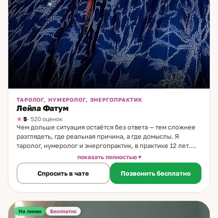
ТАРОЛОГ, НУМЕРОЛОГ, ЭНЕРГОПРАКТИК
Лейла Фатум
5
· 520 оценок
Чем дольше ситуация остаётся без ответа — тем сложнее
разглядеть, где реальная причина, а где домыслы. Я
таролог, нумеролог и энергопрактик, в практике 12 лет.
Использую три инструмента в комплексе: Таро даёт
показать полностью
картину и прогноз, нумерология раскрывает жизненные
Спросить в чате
Позвонить бесплатно
сценарии и закономерности, работа с состоянием
помогает устранить блоки, которые мешают движению.
Уникальное направление: работа с жизненными
сценариями. Если ситуация повторяется — это паттерн.
Через нумерологию нахожу его и показываю конкретный
На линии
Бесплатно