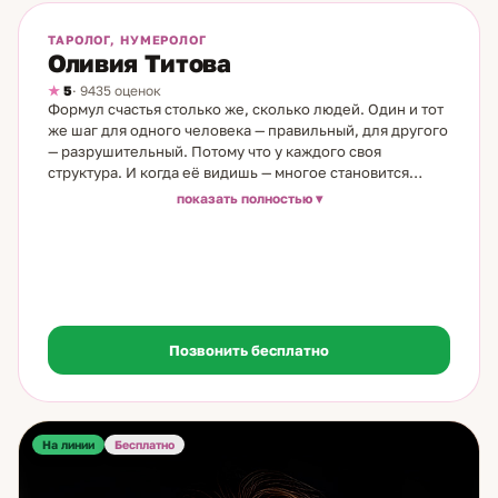
На линии
Бесплатно
ТАРОЛОГ, НУМЕРОЛОГ
Оливия Титова
5
· 9435 оценок
Формул счастья столько же, сколько людей. Один и тот
же шаг для одного человека — правильный, для другого
— разрушительный. Потому что у каждого своя
структура. И когда её видишь — многое становится
понятным. Я таролог и нумеролог с 19-летним опытом.
показать полностью
Моя семья — врачи, большая медицинская династия. Но
по женской линии всё иначе: бабушки и прабабушки
были народными целительницами. Моя бабушка видела
людей насквозь — и рассмотрела во мне силу. Дар
проявился без внутреннего противоречия. Медитация
помогла соединить всё в одно целое. В работе
объединяю нумерологию и карты. Нумерология даёт
Позвонить бесплатно
структуру: характер, сильные и слабые стороны,
скрытые ресурсы, то, что работает именно для вас, — и
то, что идёт против природы. Карты добавляют
динамику: что происходит сейчас, куда движется
На линии
ситуация, где точка выбора. Ко мне приходят с
Бесплатно
вопросами об отношениях, о работе и деньгах, о себе —
когда что-то не сходится и непонятно почему. Иногда