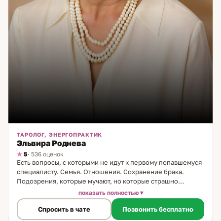
ТАРОЛОГ, ЭНЕРГОПРАКТИК
Эльвира Роднева
5
· 536 оценок
Есть вопросы, с которыми не идут к первому попавшемуся
специалисту. Семья. Отношения. Сохранение брака.
Подозрения, которые мучают, но которые страшно
подтвердить. Ко мне приходят именно с этим — и я знаю,
показать полностью
как с этим работать. Я таролог и энергопрактик, в практике
Спросить в чате
Позвонить бесплатно
15 лет. Основа моей работы — цыганские карты Таро: живая
традиция с глубоким символическим языком. Рядом —