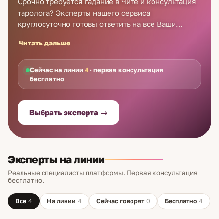
Срочно требуется гадание в Чите и консультация
таролога? Эксперты нашего сервиса
круглосуточно готовы ответить на все Ваши
вопросы. Быстро и недорого. Мы сделали гадание
Читать дальше
на картах в Чите комфортным и простым.
Достаточно набрать номер телефона, чтобы в
любое время и в любом месте получить расклад
Сейчас на линии
4
· первая консультация
бесплатно
Таро на карьеру, любимого и детей. Каждому
новому клиенту приятный бонус - бесплатная
первая консультация по телефону. Звоните
Выбрать эксперта →
сейчас!
Эксперты на линии
Реальные специалисты платформы. Первая консультация
бесплатно.
Все
4
На линии
4
Сейчас говорят
0
Бесплатно
4