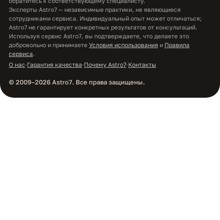
обратитесь к соответствующему специалисту.
Эксперты Astro7 — независимые практики, не являющиеся
сотрудниками сервиса. Индивидуальный опыт может отличаться;
Astro7 не гарантирует конкретных результатов от консультаций.
Используя сервис Astro7, вы подтверждаете, что делаете это
добровольно и принимаете
Условия использования
и
Правила
сервиса
.
О нас
·
Гарантия качества
·
Почему Astro7
·
Контакты
© 2009–2026 Astro7. Все права защищены.