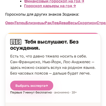
Финансовый гороскоп на год →
Гороскоп карьеры на год →
Гороскопы для других знаков Зодиака:
Овен
Телец
Близнецы
Рак
Лев
Дева
Весы
Скорпион
Стре
Тебя выслушают. Без
🇺🇸
осуждения.
Есть то, что давно тяжело носить в себе.
Сан-Франциско, Нью-Йорк, Лос-Анджелес —
здесь можно сказать вслух на родном языке.
Без часовых поясов — дальше будет легче.
Выбрать эксперта
→
Первые 7 минут бесплатно
· анонимно · 18+