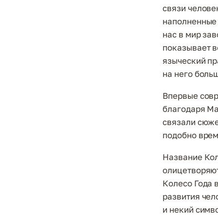
связи челове
наполненные 
нас в мир за
показывает в
языческий пр
на него боль
Впервые совр
благодаря Ма
связали сюже
подобно врем
Название Кол
олицетворяют
Колесо Года 
развития чел
и некий симв