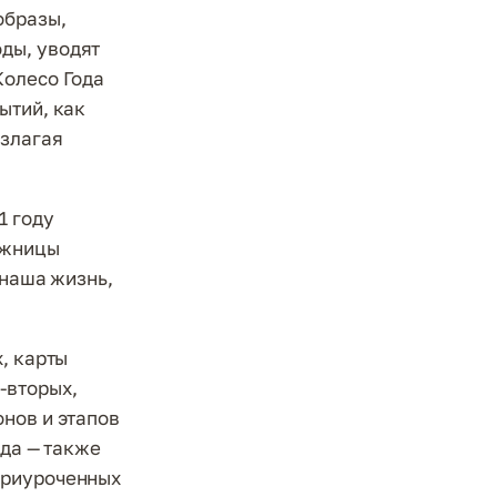
образы,
ды, уводят
Колесо Года
ытий, как
озлагая
1 году
ожницы
 наша жизнь,
, карты
-вторых,
нов и этапов
ода — также
приуроченных