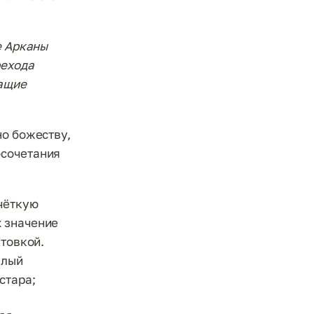
е Арканы
рехода
жащие
но божеству,
осочетания
 чёткую
х значение
ктовкой.
алый
стара;