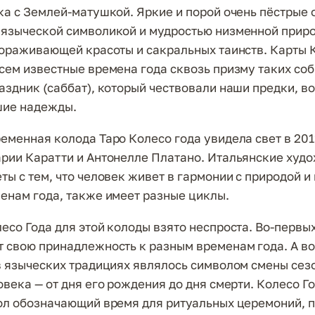
ка с Землей-матушкой. Яркие и порой очень пёстрые 
языческой символикой и мудростью низменной приро
вораживающей красоты и сакральных таинств. Карты 
сем известные времена года сквозь призму таких соб
аздник (саббат), который чествовали наши предки, в
шие надежды.
еменная колода Таро Колесо года увидела свет в 201
рии Каратти и Антонелле Платано. Итальянские худ
ты с тем, что человек живет в гармонии с природой и
енам года, также имеет разные циклы.
есо Года для этой колоды взято неспроста. Во-первых
 свою принадлежность к разным временам года. А во
в языческих традициях являлось символом смены сезо
овека — от дня его рождения до дня смерти. Колесо Г
ол обозначающий время для ритуальных церемоний, 