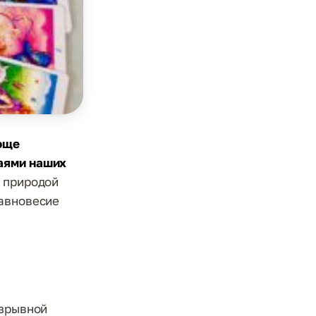
ающе
чаями наших
и природой
равновесие
азрывной