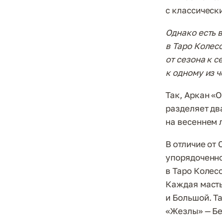
с классическ
Однако есть 
в Таро Колес
от сезона к 
к одному из ч
Так, Аркан «
разделяет дв
на весеннем 
В отличие от
упорядоченно
в Таро Колес
Каждая масть
и Большой. Т
«Жезлы» — Бе