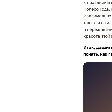
к праздникам
Колесо Года,
максимально 
также и на и
и переживани
красота этой
Итак, давайт
понять, как г