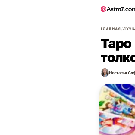
ГЛАВНАЯ
/
ЛУЧШ
Таро 
толк
Настасья Са