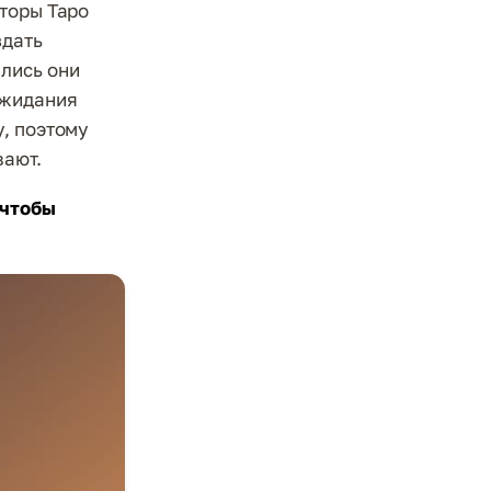
торы Таро
здать
лись они
ожидания
, поэтому
вают.
 чтобы