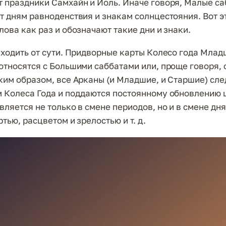
 праздники Самхайн и Йоль. Иначе говоря, Малые с
т дням равноденствия и знакам солнцестояния. Вот э
лова как раз и обозначают такие дни и знаки.
уходить от сути. Придворные карты Колесо года Мла
относятся с Большими саббатами или, проще говоря,
ким образом, все Арканы (и Младшие, и Старшие) сл
 Колеса Года и поддаются постоянному обновлению 
ляется не только в смене периодов, но и в смене дня
тью, расцветом и зрелостью и т. д.