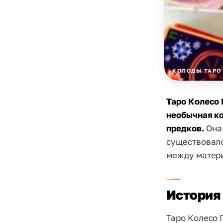
КОЛОДЫ ТАРО
Таро Колесо 
необычная ко
предков.
Она 
существовало
между матер
История
Таро Колесо 