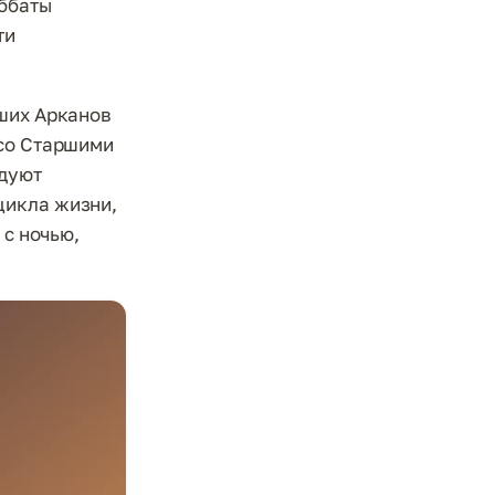
аббаты
ти
дших Арканов
 со Старшими
едуют
цикла жизни,
 с ночью,