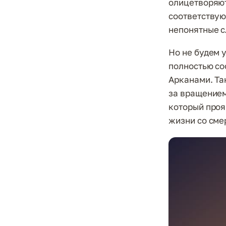
олицетворяют
соответствую
непонятные с
Но не будем 
полностью со
Арканами. Та
за вращением
который прояв
жизни со смер