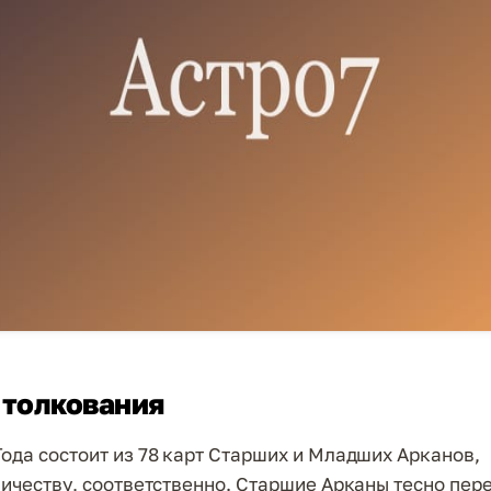
 толкования
Года состоит из 78 карт Старших и Младших Арканов,
оличеству, соответственно. Старшие Арканы тесно пе