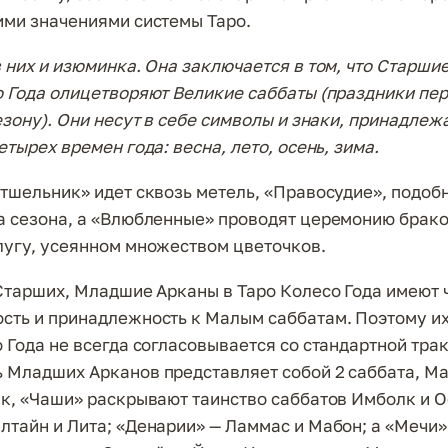
ими значениями системы Таро.
в них и изюминка. Она заключается в том, что Старши
о Года олицетворяют Великие саббаты (праздники пе
сезону). Они несут в себе символы и знаки, принадле
етырех времен года: весна, лето, осень, зима.
Отшельник» идет сквозь метель, «Правосудие», подоб
а сезона, а «Влюбленные» проводят церемонию брак
лугу, усеянном множеством цветочков.
 Старших, Младшие Арканы в Таро Колесо Года имеют
сть и принадлежность к Малым саббатам. Поэтому и
о Года не всегда согласовывается со стандартной тра
 Младших Арканов представляет собой 2 саббата, М
ак, «Чаши» раскрывают таинство саббатов Имболк и О
лтайн и Лита; «Денарии» — Ламмас и Мабон; а «Мечи»