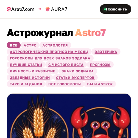
Позвонить
Астрожурнал
Astro7
ВСЕ
АСТРО
АСТРОЛОГИЯ
АСТРОЛОГИЧЕСКИЙ ПРОГНОЗ НА МЕСЯЦ
ЭЗОТЕРИКА
ГОРОСКОПЫ ДЛЯ ВСЕХ ЗНАКОВ ЗОДИАКА
ЛУЧШИЕ СТАТЬИ
С ЧИСТОГО ЛИСТА
ПРОГНОЗЫ
ЛИЧНОСТЬ И РАЗВИТИЕ
ЗНАКИ ЗОДИАКА
ЗВЕЗДНЫЕ ИСТОРИИ
СТАТЬИ ЭКСПЕРТОВ
ТАРО И ГАДАНИЯ
ВСЕ ГОРОСКОПЫ
ВЫ И ASTRO7