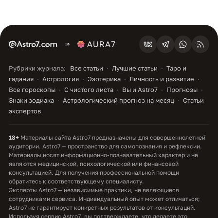
Рубрики журнала:
Все статьи
Лучшие статьи
Таро и
гадания
Астрология
Эзотерика
Личность и развитие
Все гороскопы
С чистого листа
Вы и Astro7
Прогнозы
Знаки зодиака
Астрологический прогноз на месяц
Статьи
экспертов
18+
Материалы сайта Astro7 предназначены для совершеннолетней
аудитории. Astro7 — пространство для самопознания и рефлексии.
Материалы носят информационно-познавательный характер и не
являются медицинской, психологической или финансовой
консультацией. Для получения профессиональной помощи
обратитесь к соответствующему специалисту.
Эксперты Astro7 — независимые практики, не являющиеся
сотрудниками сервиса. Индивидуальный опыт может отличаться;
Astro7 не гарантирует конкретных результатов от консультаций.
Используя сервис Astro7, вы подтверждаете, что делаете это