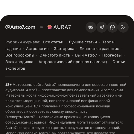
Рубрики журнала:
Все статьи
Лучшие статьи
Таро и
гадания
Астрология
Эзотерика
Личность и развитие
Все гороскопы
С чистого листа
Вы и Astro7
Прогнозы
Знаки зодиака
Астрологический прогноз на месяц
Статьи
экспертов
18+
Материалы сайта Astro7 предназначены для совершеннолетней
аудитории. Astro7 — пространство для самопознания и рефлексии.
Материалы носят информационно-познавательный характер и не
являются медицинской, психологической или финансовой
консультацией. Для получения профессиональной помощи
обратитесь к соответствующему специалисту.
Эксперты Astro7 — независимые практики, не являющиеся
сотрудниками сервиса. Индивидуальный опыт может отличаться;
Astro7 не гарантирует конкретных результатов от консультаций.
Используя сервис Astro7, вы подтверждаете, что делаете это