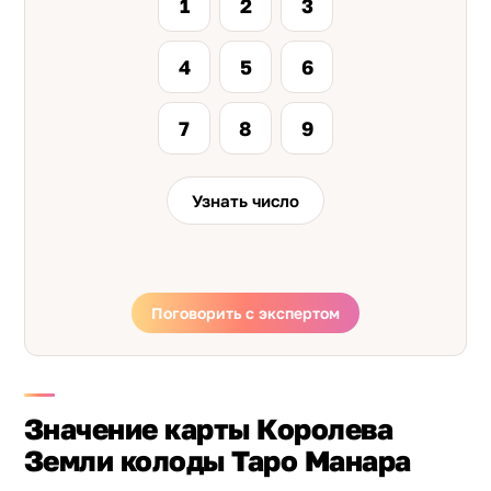
1
2
3
4
5
6
7
8
9
Узнать число
Поговорить с экспертом
Значение карты Королева
Земли колоды Таро Манара