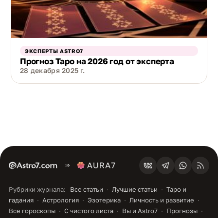
ЭКСПЕРТЫ ASTRO7
Прогноз Таро на 2026 год от эксперта
28 декабря 2025 г.
Рубрики журнала:
Все статьи
Лучшие статьи
Таро и
гадания
Астрология
Эзотерика
Личность и развитие
Все гороскопы
С чистого листа
Вы и Astro7
Прогнозы