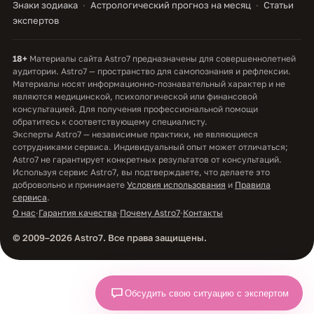
Знаки зодиака
Астрологический прогноз на месяц
Статьи
экспертов
18+
Материалы сайта Astro7 предназначены для совершеннолетней
аудитории. Astro7 — пространство для самопознания и рефлексии.
Материалы носят информационно-познавательный характер и не
являются медицинской, психологической или финансовой
консультацией. Для получения профессиональной помощи
обратитесь к соответствующему специалисту.
Эксперты Astro7 — независимые практики, не являющиеся
сотрудниками сервиса. Индивидуальный опыт может отличаться;
Astro7 не гарантирует конкретных результатов от консультаций.
Используя сервис Astro7, вы подтверждаете, что делаете это
добровольно и принимаете
Условия использования
и
Правила
сервиса
.
О нас
·
Гарантия качества
·
Почему Astro7
·
Контакты
© 2009–2026 Astro7. Все права защищены.
Обсудить свою ситуацию с экспертом