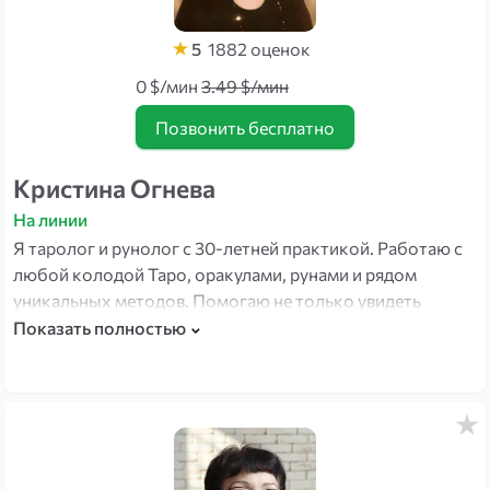
5
1882
оценок
0 $/мин
3.49 $/мин
Позвонить бесплатно
Кристина Огнева
На линии
Я таролог и рунолог с 30-летней практикой. Работаю с
любой колодой Таро, оракулами, рунами и рядом
уникальных методов. Помогаю не только увидеть
ситуацию — но и понять, как скорректировать курс: в
Показать полностью
отношениях, бизнесе, карьере и защите от негативных
влияний.