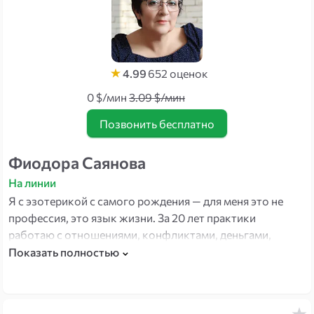
4.99
652
оценок
0 $/мин
3.09 $/мин
Позвонить бесплатно
Фиодора Саянова
На линии
Я с эзотерикой с самого рождения — для меня это не
профессия, это язык жизни. За 20 лет практики
работаю с отношениями, конфликтами, деньгами,
внутренним состоянием. Через нумерологию вижу
Показать полностью
корень повторяющихся сценариев — то, что человек
носит в себе с детства и не замечает. Когда находим
этот корень — многое встаёт на место.