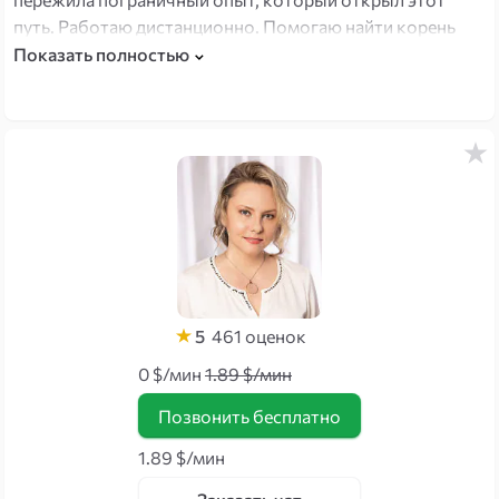
путь. Работаю дистанционно. Помогаю найти корень
проблем через точное считывание, восстановить
Показать полностью
внутренний ресурс, наладить отношения и финансовый
поток. Практикую космоэнергетику и джайна-йогу как
инструменты восстановления состояния.
5
461
оценок
0 $/мин
1.89 $/мин
Позвонить бесплатно
1.89 $/мин