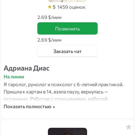
5
1459
оценок
2.69 $/мин
Позвонить
2.69 $/мин
Заказать чат
Адриана Диас
На линии
Я таролог, рунолог и психолог с 6-летней практикой.
Пришла к картам в 14, взяла паузу, вернулась —
осознанно. Работаю с отношениями, работой,
деньгами и новыми началами. Мой подход: карты —
Показать полностью
инструмент понимания, а не чудо-кнопка.
Ответственность за выбор — всегда у клиента.