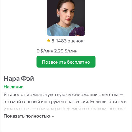
5
1483
оценок
0 $/мин
2.29 $/мин
Позвонить бесплатно
Нара Фэй
На линии
Я таролог и эмпат, чувствую чужие эмоции с детства —
это мой главный инструмент на сессии. Если вы боитесь
узнать ответ — сначала разберёмся со страхом, потом с
вопросом. Помогаю с отношениями, будущим и
Показать полностью
важными решениями.