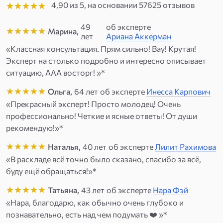
4,90
из
5
, на основании
57625
отзывов
ваш запрос: увидеть скрытые мотивы, перспективы
ситуации, состояние энергетики, наличие негативного
49
об эксперте
Марина,
воздействия и возможные пути выхода.
лет
Ариана Аккерман
«Классная консультация. Прям сильно! Вау! Крутая!
Эксперт на столько подробно и интересно описывает
ситуацию, ААА восторг! »*
Ольга,
64 лет
об эксперте
Инесса Карпович
«Прекрасный эксперт! Просто молодец! Очень
профессионально! Четкие и ясные ответы! От души
рекомендую!»*
Наталья,
40 лет
об эксперте
Лилит Рахимова
«В раскладе всё точно было сказано, спасибо за всё,
буду ещё обращаться!»*
Татьяна,
43 лет
об эксперте
Нара Фэй
«Нара, благодарю, как обычно очень глубоко и
познавательно, есть над чем подумать ❤️ »*