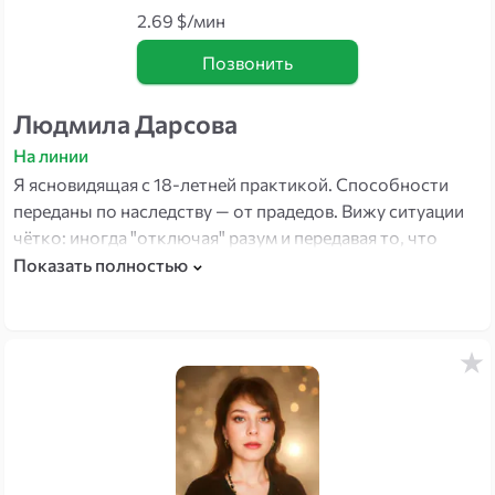
2.69 $/мин
Позвонить
Людмила Дарсова
На линии
Я ясновидящая с 18-летней практикой. Способности
переданы по наследству — от прадедов. Вижу ситуации
чётко: иногда "отключая" разум и передавая то, что
приходит напрямую. Помогаю в отношениях, семье,
Показать полностью
карьере и финансах — определяю совместимость,
нахожу скрытые таланты и убираю негативные влияния.