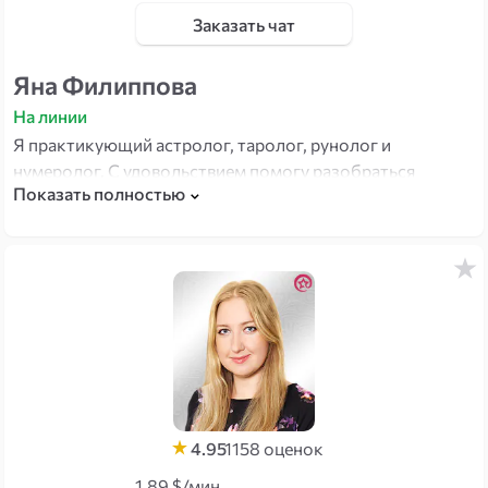
Заказать чат
Яна Филиппова
На линии
Я практикующий астролог, таролог, рунолог и
нумеролог. С удовольствием помогу разобраться
Показать полностью
в ваших вопросах.
4.95
1158
оценок
1.89 $/мин