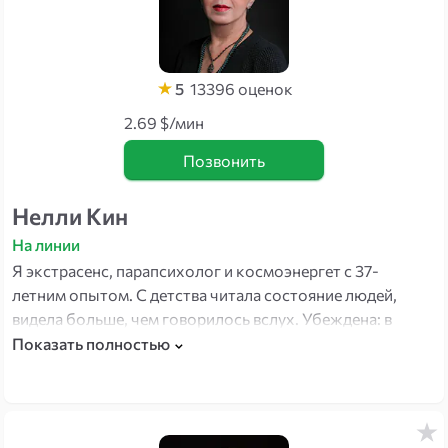
5
13396
оценок
2.69 $/мин
Позвонить
Нелли Кин
На линии
Я экстрасенс, парапсихолог и космоэнергет с 37-
летним опытом. С детства читала состояние людей,
видела больше, чем говорилось вслух. Убеждена: в
каждом человеке — огромный внутренний потенциал.
Показать полностью
Помогаю его найти и использовать.