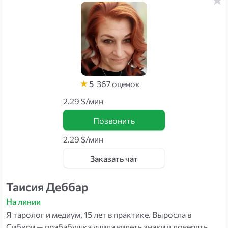
5
367
оценок
2.29 $/мин
Позвонить
2.29 $/мин
Заказать чат
Таисия Деббар
На линии
Я таролог и медиум, 15 лет в практике. Выросла в
Сибири — прабабушка учила видеть знаки и доверять