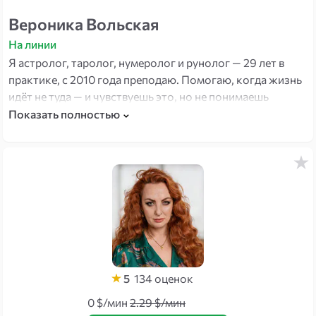
Вероника Вольская
На линии
Я астролог, таролог, нумеролог и рунолог — 29 лет в
практике, с 2010 года преподаю. Помогаю, когда жизнь
идёт не туда — и чувствуешь это, но не понимаешь
почему. Вижу суть быстро и говорю прямо. Есть кое-
Показать полностью
что в моей биографии: выросла в деревне рядом со
«знающими бабушками» — это дало то, чему не учат в
школах.
5
134
оценок
0 $/мин
2.29 $/мин