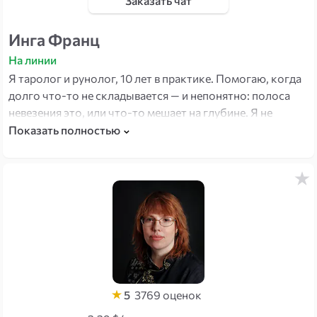
Заказать чат
Инга Франц
На линии
Я таролог и рунолог, 10 лет в практике. Помогаю, когда
долго что-то не складывается — и непонятно: полоса
невезения это, или что-то мешает на глубине. Я не
просто ставлю разбор — предлагаю конкретный
Показать полностью
следующий шаг. И есть кое-что редкое в моей работе:
через маятник нахожу точное время для важного
решения и подбираю то, что поможет именно вам —
камни, практику, защиту.
5
3769
оценок