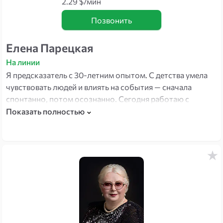
2.29 $/мин
Позвонить
Елена Парецкая
На линии
Я предсказатель с 30-летним опытом. С детства умела
чувствовать людей и влиять на события — сначала
спонтанно, потом осознанно. Сегодня работаю с
картами и ментальными практиками: помогаю увидеть,
Показать полностью
что происходит на самом деле, и найти выход там, где
кажется тупик.