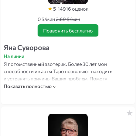
5
14916
оценок
0 $/мин
2.69 $/мин
Позвонить бесплатно
Яна Суворова
На линии
Я потомственный эзотерик. Более 30 лет мои
способности и карты Таро позволяют находить
и устранять причины Ваших проблем. Помогу
вспомнить прошлое, осознать настоящее и найти
Показать полностью
лучшее решение для достижения цели в будущем.
Чувствую энергетику по голосу или фантому,
корректирую биополе.