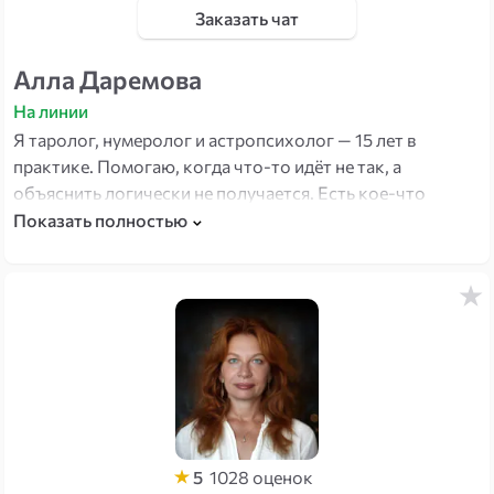
Заказать чат
Алла Даремова
На линии
Я таролог, нумеролог и астропсихолог — 15 лет в
практике. Помогаю, когда что-то идёт не так, а
объяснить логически не получается. Есть кое-что
редкое в моей работе: три системы сразу — карты,
Показать полностью
числа и психология жизненных циклов. Каждая даёт
другую грань одной ситуации.
5
1028
оценок