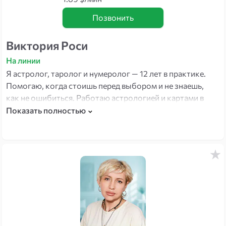
Позвонить
Виктория Роси
На линии
Я астролог, таролог и нумеролог — 12 лет в практике.
Помогаю, когда стоишь перед выбором и не знаешь,
как не ошибиться. Работаю астрологией и картами в
связке: не только прогноз, но и конкретные
Показать полностью
рекомендации — что делать, а чего ждать. Есть кое-что
в моей работе: я задаю прямые вопросы на выбор — и
это меняет то, как люди принимают решения.