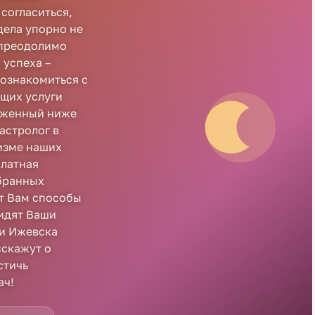
 согласиться,
дела упорно не
епреодолимо
 успеха –
познакомиться с
щих услуги
оженный ниже
астролог в
изме наших
платная
ыбранных
ут Вам способы
видят Ваши
ги Ижевска
сскажут о
стичь
ач!