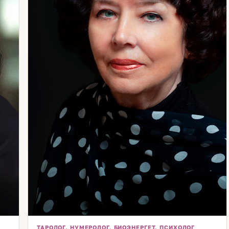
сть
ных
 —
Мой
й
сте
ТАРОЛОГ, НУМЕРОЛОГ, БИОЭНЕРГЕТ, ПСИХОЛОГ