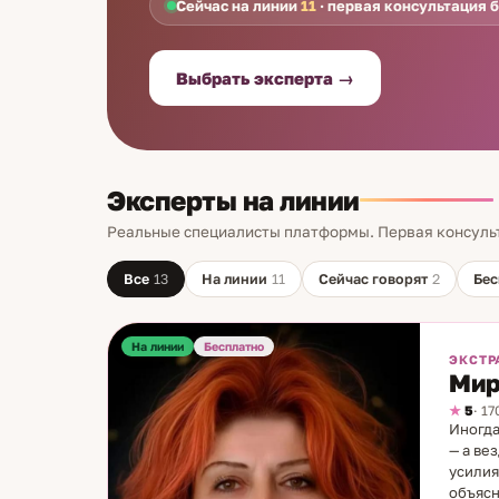
Сейчас на линии
11
· первая консультация 
Выбрать эксперта →
Эксперты на линии
Реальные специалисты платформы. Первая консуль
Все
13
На линии
11
Сейчас говорят
2
Бес
На линии
Бесплатно
ЭКСТР
Мир
5
· 1
Иногда
— а ве
усилия
объясн