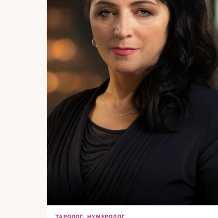
конкретные решения. Таро помогает получить ясно
в вопросах выбора, доверия, любви, карьеры и лич
целей. Мои консультации направлены на результат
понимание, уверенность и осознанные действия. 
девиз прост: «Пока мы откладываем жизнь — она
проносится мимо». Я выбираю проживать её во все
полноте и помогаю своим клиентам делать то же
самое. Приглашаю вас на консультацию, чтобы вме
увидеть, как именно ваши звёзды и карты помогают
вам идти к лучшей версии себя.
ТАРОЛОГ, НУМЕРОЛОГ