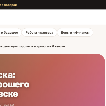
т в подарок
 и будущее
Работа и карьера
Деньги и финансы
онсультация хорошего астролога в Ижевске
ска:
рошего
вске
счастье