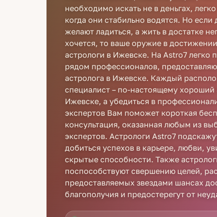
необходимо искать не в деньгах, легко
когда они стабильно водятся. Но если 
желают ладиться, а жить в достатке н
хочется, то ваше оружие в достижении
астрологи в Ижевске. На Astro7 легко 
рядом профессионалов, предоставляю
астролога в Ижевске. Каждый распол
специалист – по-настоящему хороший 
Ижевске, а убедиться в профессионал
экспертов Вам поможет короткая бес
консультация, оказанная любым из в
экспертов. Астрологи Astro7 подскаж
добиться успехов в карьере, любви, у
скрытые способности. Также астроло
поспособствуют свершению целей, ра
предоставляемых звездами шансах до
благополучия и предостерегут от неуд