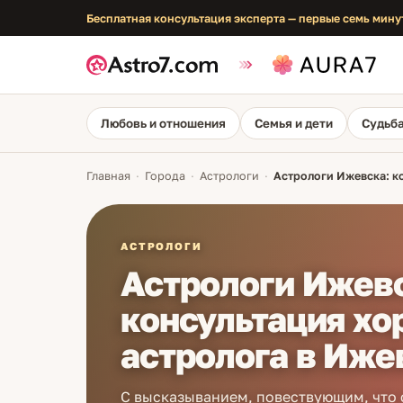
Бесплатная консультация эксперта — первые семь мину
Любовь и отношения
Семья и дети
Судьба
Главная
·
Города
·
Астрологи
·
Астрологи Ижевска: к
АСТРОЛОГИ
Астрологи Ижев
консультация хо
астролога в Иже
С высказыванием, повествующим, что 